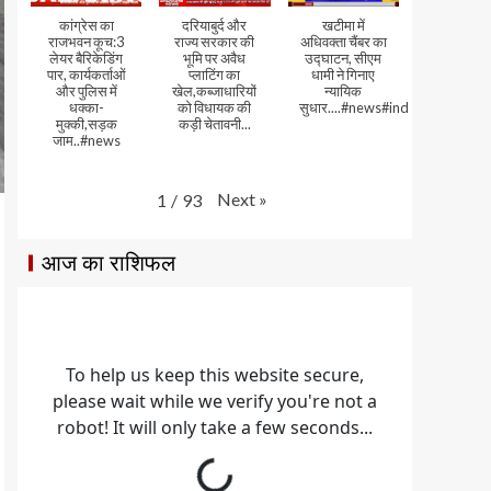
कांग्रेस का
दरियाबुर्द और
खटीमा में
राजभवन कूच:3
राज्य सरकार की
अधिवक्ता चैंबर का
लेयर बैरिकेडिंग
भूमि पर अवैध
उद्घाटन, सीएम
पार, कार्यकर्ताओं
प्लाटिंग का
धामी ने गिनाए
और पुलिस में
खेल,कब्जाधारियों
न्यायिक
धक्का-
को विधायक की
सुधार....#news#india#video
मुक्की,सड़क
कड़ी चेतावनी...
जाम..#news
Next
»
1
/
93
आज का राशिफल