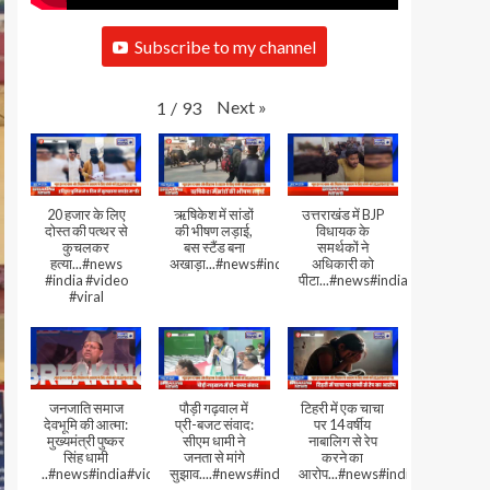
Subscribe to my channel
Next
»
1
/
93
20 हजार के लिए
ऋषिकेश में सांडों
उत्तराखंड में BJP
दोस्त की पत्थर से
की भीषण लड़ाई,
विधायक के
कुचलकर
बस स्टैंड बना
समर्थकों ने
हत्या...#news
अखाड़ा...#news#india#video#viral
अधिकारी को
#india #video
पीटा...#news#india#video#viral
#viral
जनजाति समाज
पौड़ी गढ़वाल में
टिहरी में एक चाचा
देवभूमि की आत्मा:
प्री-बजट संवाद:
पर 14 वर्षीय
मुख्यमंत्री पुष्कर
सीएम धामी ने
नाबालिग से रेप
सिंह धामी
जनता से मांगे
करने का
..#news#india#video#viral
सुझाव....#news#india#video#viral
आरोप...#news#india#video