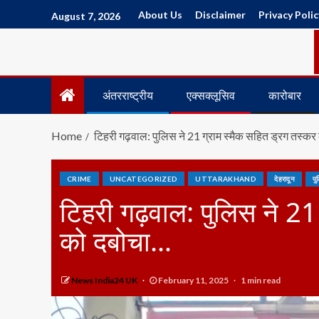
About Us
Disclaimer
Privacy Polic
August 7, 2026
अंतरराष्ट्रीय
एक्सक्लूसिव
कारोबार
Home
टिहरी गढ़वाल: पुलिस ने 21 ग्राम स्मैक सहित ड्रग तस्क
CRIME
UNCATEGORIZED
UTTARAKHAND
देहरादून
पु
टिहरी गढ़वाल: पुलिस ने 21
को दबोचा…
News India24 UK
February 11, 2025
1 min read