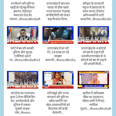
वन विभाग की भूमि पर
उत्तराखंड में चारधाम
हरिद्वार के सरकारी
खड़ी हो गई बहु मंजिला
यात्रा से ठीक पहले
स्कूल में छात्राओं से
इमारत, देहरादून
राज्य सरकार ने हवाई
साफ कराए टॉयलेट
चकराता रोड का
कनेक्टिविटी को लेकर
अभिभावकों में भारी
मामला...#news#india#video
बड़ा फैसला लिया..
आक्रोश...#news#india
कोर्ट में बम की धमकी,
उत्तराखंड में हर घंटे
उत्तराखंड के 4 कोर्ट्स
पुलिस और सुरक्षा
₹1.14 लाख ठग रहे
को बम से उड़ाने की
एजेंसियां अलर्ट
साइबर
धमकीउत्तराखंड के 4
पर...#news#india#video#viral
अपराधी...#news#india#video#viral
कोर्ट्स को बम से उड़ाने
की धमकी मिली...
कांग्रेस का राजभवन
दरियाबुर्द और राज्य
खटीमा में अधिवक्ता
कूच:3 लेयर बैरिकेडिंग
सरकार की भूमि पर
चैंबर का उद्घाटन,
पार, कार्यकर्ताओं और
अवैध प्लाटिंग का
सीएम धामी ने गिनाए
पुलिस में धक्का-
खेल,कब्जाधारियों को
न्यायिक
मुक्की,सड़क
विधायक की कड़ी
सुधार....#news#india#vid
जाम..#news
चेतावनी...