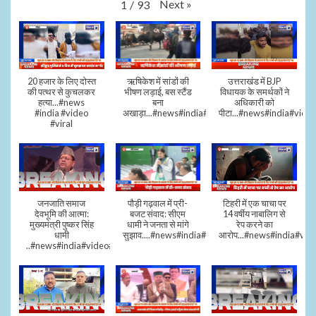
Next
»
1
/
93
20 हजार के लिए दोस्त
ऋषिकेश में सांडों की
उत्तराखंड में BJP
की पत्थर से कुचलकर
भीषण लड़ाई, बस स्टैंड
विधायक के समर्थकों ने
हत्या...#news
बना
अधिकारी को
#india #video
अखाड़ा...#news#india#video#viral
पीटा...#news#india#video
#viral
जनजाति समाज
पौड़ी गढ़वाल में प्री-
टिहरी में एक चाचा पर
देवभूमि की आत्मा:
बजट संवाद: सीएम
14 वर्षीय नाबालिग से
मुख्यमंत्री पुष्कर सिंह
धामी ने जनता से मांगे
रेप करने का
धामी
सुझाव....#news#india#video#viral
आरोप...#news#india#vid
..#news#india#video#viral