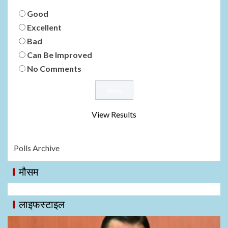
Good
Excellent
Bad
Can Be Improved
No Comments
View Results
Polls Archive
मौसम
लाइफस्टाइल