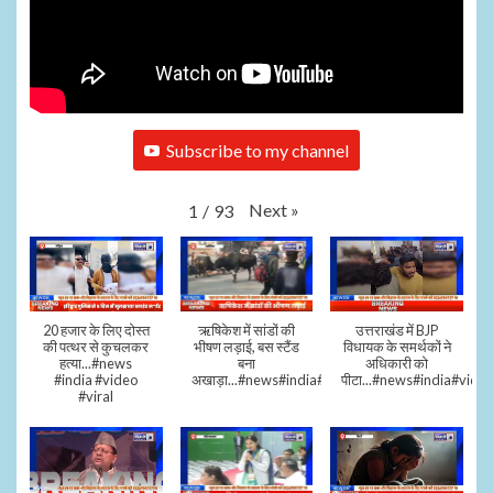
Subscribe to my channel
Next
»
1
/
93
20 हजार के लिए दोस्त
ऋषिकेश में सांडों की
उत्तराखंड में BJP
की पत्थर से कुचलकर
भीषण लड़ाई, बस स्टैंड
विधायक के समर्थकों ने
हत्या...#news
बना
अधिकारी को
#india #video
अखाड़ा...#news#india#video#viral
पीटा...#news#india#video
#viral