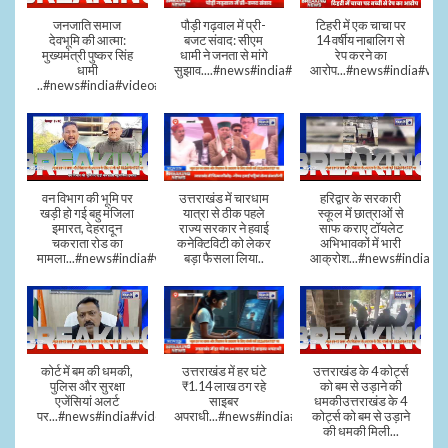
जनजाति समाज
पौड़ी गढ़वाल में प्री-
टिहरी में एक चाचा पर
देवभूमि की आत्मा:
बजट संवाद: सीएम
14 वर्षीय नाबालिग से
मुख्यमंत्री पुष्कर सिंह
धामी ने जनता से मांगे
रेप करने का
धामी
सुझाव....#news#india#video#viral
आरोप...#news#india#vid
..#news#india#video#viral
वन विभाग की भूमि पर
उत्तराखंड में चारधाम
हरिद्वार के सरकारी
खड़ी हो गई बहु मंजिला
यात्रा से ठीक पहले
स्कूल में छात्राओं से
इमारत, देहरादून
राज्य सरकार ने हवाई
साफ कराए टॉयलेट
चकराता रोड का
कनेक्टिविटी को लेकर
अभिभावकों में भारी
मामला...#news#india#video
बड़ा फैसला लिया..
आक्रोश...#news#india
कोर्ट में बम की धमकी,
उत्तराखंड में हर घंटे
उत्तराखंड के 4 कोर्ट्स
पुलिस और सुरक्षा
₹1.14 लाख ठग रहे
को बम से उड़ाने की
एजेंसियां अलर्ट
साइबर
धमकीउत्तराखंड के 4
पर...#news#india#video#viral
अपराधी...#news#india#video#viral
कोर्ट्स को बम से उड़ाने
की धमकी मिली...