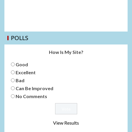
POLLS
How Is My Site?
Good
Excellent
Bad
Can Be Improved
No Comments
View Results