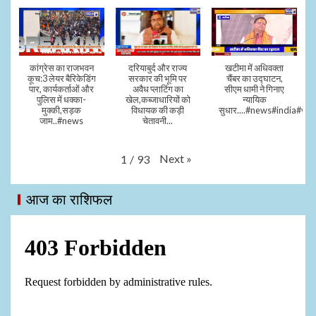
कांग्रेस का राजभवन
दरियाबुर्द और राज्य
खटीमा में अधिवक्ता
कूच:3 लेयर बैरिकेडिंग
सरकार की भूमि पर
चैंबर का उद्घाटन,
पार, कार्यकर्ताओं और
अवैध प्लाटिंग का
सीएम धामी ने गिनाए
पुलिस में धक्का-
खेल,कब्जाधारियों को
न्यायिक
मुक्की,सड़क
विधायक की कड़ी
सुधार....#news#india#vid
जाम..#news
चेतावनी...
Next
»
1
/
93
आज का राशिफल