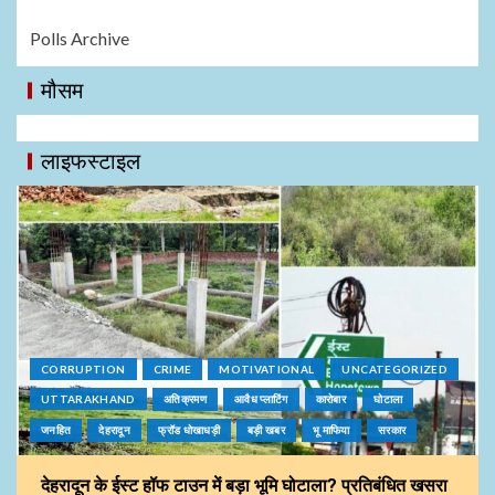
Polls Archive
मौसम
लाइफस्टाइल
CORRUPTION
CRIME
MOTIVATIONAL
UNCATEGORIZED
UTTARAKHAND
अतिक्रमण
आवैध प्लाटिंग
कारोबार
घोटाला
जनहित
देहरादून
फ्रॉड धोखाधड़ी
बड़ी खबर
भू माफिया
सरकार
देहरादून के ईस्ट हॉफ टाउन में बड़ा भूमि घोटाला? प्रतिबंधित खसरा