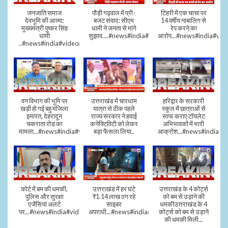
जनजाति समाज
पौड़ी गढ़वाल में प्री-
टिहरी में एक चाचा पर
देवभूमि की आत्मा:
बजट संवाद: सीएम
14 वर्षीय नाबालिग से
मुख्यमंत्री पुष्कर सिंह
धामी ने जनता से मांगे
रेप करने का
धामी
सुझाव....#news#india#video#viral
आरोप...#news#india#vid
..#news#india#video#viral
वन विभाग की भूमि पर
उत्तराखंड में चारधाम
हरिद्वार के सरकारी
खड़ी हो गई बहु मंजिला
यात्रा से ठीक पहले
स्कूल में छात्राओं से
इमारत, देहरादून
राज्य सरकार ने हवाई
साफ कराए टॉयलेट
चकराता रोड का
कनेक्टिविटी को लेकर
अभिभावकों में भारी
मामला...#news#india#video
बड़ा फैसला लिया..
आक्रोश...#news#india
कोर्ट में बम की धमकी,
उत्तराखंड में हर घंटे
उत्तराखंड के 4 कोर्ट्स
पुलिस और सुरक्षा
₹1.14 लाख ठग रहे
को बम से उड़ाने की
एजेंसियां अलर्ट
साइबर
धमकीउत्तराखंड के 4
पर...#news#india#video#viral
अपराधी...#news#india#video#viral
कोर्ट्स को बम से उड़ाने
की धमकी मिली...