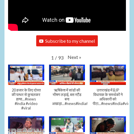
Subscribe to my channel
Next
»
1
/
93
20 हजार के लिए दोस्त
ऋषिकेश में सांडों की
उत्तराखंड में BJP
की पत्थर से कुचलकर
भीषण लड़ाई, बस स्टैंड
विधायक के समर्थकों ने
हत्या...#news
बना
अधिकारी को
#india #video
अखाड़ा...#news#india#video#viral
पीटा...#news#india#video
#viral