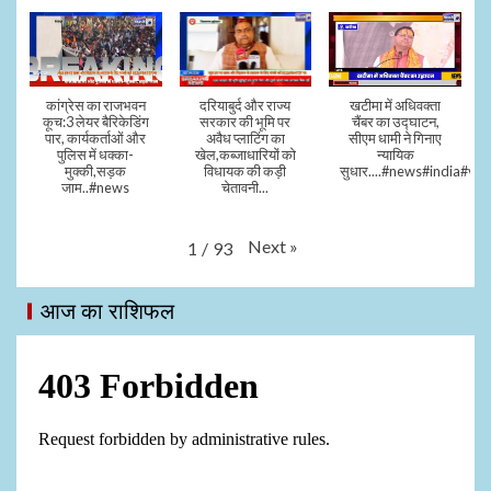
कांग्रेस का राजभवन
दरियाबुर्द और राज्य
खटीमा में अधिवक्ता
कूच:3 लेयर बैरिकेडिंग
सरकार की भूमि पर
चैंबर का उद्घाटन,
पार, कार्यकर्ताओं और
अवैध प्लाटिंग का
सीएम धामी ने गिनाए
पुलिस में धक्का-
खेल,कब्जाधारियों को
न्यायिक
मुक्की,सड़क
विधायक की कड़ी
सुधार....#news#india#vid
जाम..#news
चेतावनी...
Next
»
1
/
93
आज का राशिफल