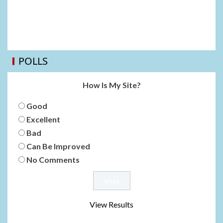
POLLS
How Is My Site?
Good
Excellent
Bad
Can Be Improved
No Comments
View Results