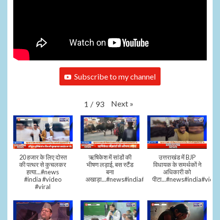
Subscribe to my channel
Next
»
1
/
93
20 हजार के लिए दोस्त
ऋषिकेश में सांडों की
उत्तराखंड में BJP
की पत्थर से कुचलकर
भीषण लड़ाई, बस स्टैंड
विधायक के समर्थकों ने
हत्या...#news
बना
अधिकारी को
#india #video
अखाड़ा...#news#india#video#viral
पीटा...#news#india#video
#viral