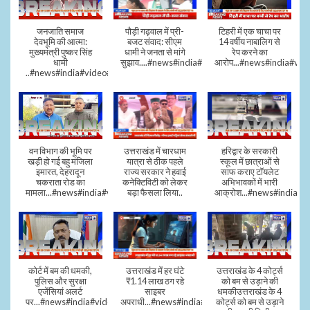
जनजाति समाज
पौड़ी गढ़वाल में प्री-
टिहरी में एक चाचा पर
देवभूमि की आत्मा:
बजट संवाद: सीएम
14 वर्षीय नाबालिग से
मुख्यमंत्री पुष्कर सिंह
धामी ने जनता से मांगे
रेप करने का
धामी
सुझाव....#news#india#video#viral
आरोप...#news#india#vid
..#news#india#video#viral
वन विभाग की भूमि पर
उत्तराखंड में चारधाम
हरिद्वार के सरकारी
खड़ी हो गई बहु मंजिला
यात्रा से ठीक पहले
स्कूल में छात्राओं से
इमारत, देहरादून
राज्य सरकार ने हवाई
साफ कराए टॉयलेट
चकराता रोड का
कनेक्टिविटी को लेकर
अभिभावकों में भारी
मामला...#news#india#video
बड़ा फैसला लिया..
आक्रोश...#news#india
कोर्ट में बम की धमकी,
उत्तराखंड में हर घंटे
उत्तराखंड के 4 कोर्ट्स
पुलिस और सुरक्षा
₹1.14 लाख ठग रहे
को बम से उड़ाने की
एजेंसियां अलर्ट
साइबर
धमकीउत्तराखंड के 4
पर...#news#india#video#viral
अपराधी...#news#india#video#viral
कोर्ट्स को बम से उड़ाने