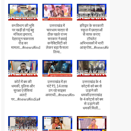
वन विभाग की भूमि
उत्तराखंड में
हरिद्वार के सरकारी
पर खड़ी हो गई बहु
चारधाम यात्रा से
स्कूल में छात्राओं
मंजिला इमारत,
ठीक पहले राज्य
से साफ कराए
देहरादून चकराता
सरकार ने हवाई
टॉयलेट
रोड का
कनेक्टिविटी को
अभिभावकों में भारी
मामला...#news#india#video
लेकर बड़ा फैसला
आक्रोश...#news#india
लिया..
कोर्ट में बम की
उत्तराखंड में हर
उत्तराखंड के 4
धमकी, पुलिस और
घंटे ₹1.14 लाख
कोर्ट्स को बम से
सुरक्षा एजेंसियां
ठग रहे साइबर
उड़ाने की
अलर्ट
अपराधी...#news#india#video#viral
धमकीउत्तराखंड
पर...#news#india#video#viral
के 4 कोर्ट्स को बम
से उड़ाने की
धमकी मिली...