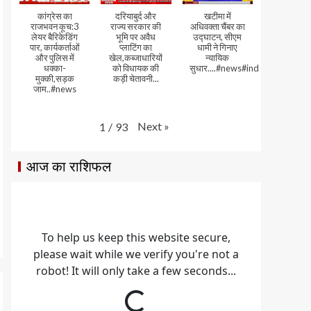
कांग्रेस का
दरियाबुर्द और
खटीमा में
राजभवन कूच:3
राज्य सरकार की
अधिवक्ता चैंबर का
लेयर बैरिकेडिंग
भूमि पर अवैध
उद्घाटन, सीएम
पार, कार्यकर्ताओं
प्लाटिंग का
धामी ने गिनाए
और पुलिस में
खेल,कब्जाधारियों
न्यायिक
धक्का-
को विधायक की
सुधार....#news#india#video
मुक्की,सड़क
कड़ी चेतावनी...
जाम..#news
Next
»
1
/
93
आज का राशिफल