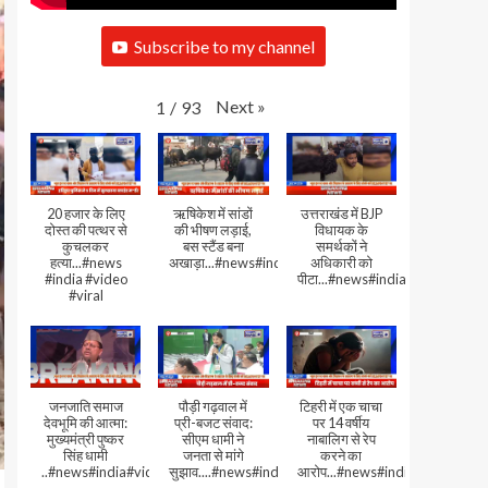
Subscribe to my channel
Next
»
1
/
93
20 हजार के लिए
ऋषिकेश में सांडों
उत्तराखंड में BJP
दोस्त की पत्थर से
की भीषण लड़ाई,
विधायक के
कुचलकर
बस स्टैंड बना
समर्थकों ने
हत्या...#news
अखाड़ा...#news#india#video#viral
अधिकारी को
#india #video
पीटा...#news#india#video#viral
#viral
जनजाति समाज
पौड़ी गढ़वाल में
टिहरी में एक चाचा
देवभूमि की आत्मा:
प्री-बजट संवाद:
पर 14 वर्षीय
मुख्यमंत्री पुष्कर
सीएम धामी ने
नाबालिग से रेप
सिंह धामी
जनता से मांगे
करने का
..#news#india#video#viral
सुझाव....#news#india#video#viral
आरोप...#news#india#video