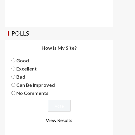
POLLS
How Is My Site?
Good
Excellent
Bad
Can Be Improved
No Comments
View Results