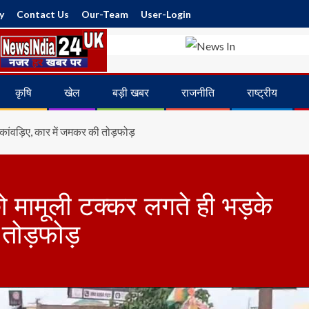
y
Contact Us
Our-Team
User-Login
कृषि
खेल
बड़ी खबर
राजनीति
राष्ट्रीय
े कांवड़िए, कार में जमकर की तोड़फोड़
़ को मामूली टक्कर लगते ही भड़के
 तोड़फोड़