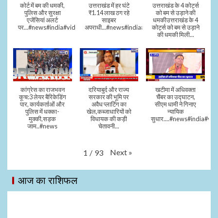
कोर्ट में बम की धमकी,
उत्तराखंड में हर घंटे
उत्तराखंड के 4 कोर्ट्स
पुलिस और सुरक्षा
₹1.14 लाख ठग रहे
को बम से उड़ाने की
एजेंसियां अलर्ट
साइबर
धमकीउत्तराखंड के 4
पर...#news#india#video#viral
अपराधी...#news#india#video#viral
कोर्ट्स को बम से उड़ाने
की धमकी मिली...
कांग्रेस का राजभवन
दरियाबुर्द और राज्य
खटीमा में अधिवक्ता
कूच:3 लेयर बैरिकेडिंग
सरकार की भूमि पर
चैंबर का उद्घाटन,
पार, कार्यकर्ताओं और
अवैध प्लाटिंग का
सीएम धामी ने गिनाए
पुलिस में धक्का-
खेल,कब्जाधारियों को
न्यायिक
मुक्की,सड़क
विधायक की कड़ी
सुधार....#news#india#vid
जाम..#news
चेतावनी...
Next
»
1
/
93
आज का राशिफल