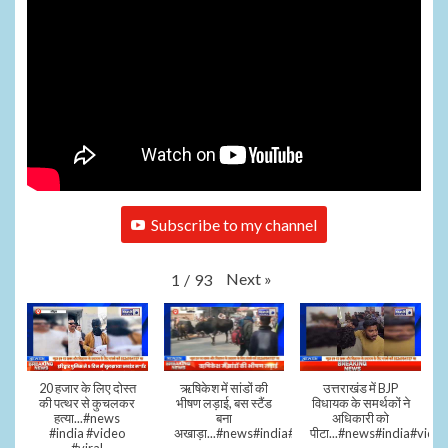
Subscribe to my channel
Next
»
1
/
93
20 हजार के लिए दोस्त
ऋषिकेश में सांडों की
उत्तराखंड में BJP
की पत्थर से कुचलकर
भीषण लड़ाई, बस स्टैंड
विधायक के समर्थकों ने
हत्या...#news
बना
अधिकारी को
#india #video
अखाड़ा...#news#india#video#viral
पीटा...#news#india#video