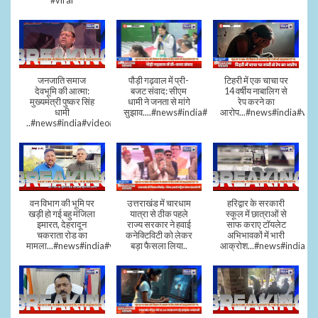
#viral
जनजाति समाज
पौड़ी गढ़वाल में प्री-
टिहरी में एक चाचा पर
देवभूमि की आत्मा:
बजट संवाद: सीएम
14 वर्षीय नाबालिग से
मुख्यमंत्री पुष्कर सिंह
धामी ने जनता से मांगे
रेप करने का
धामी
सुझाव....#news#india#video#viral
आरोप...#news#india#vid
..#news#india#video#viral
वन विभाग की भूमि पर
उत्तराखंड में चारधाम
हरिद्वार के सरकारी
खड़ी हो गई बहु मंजिला
यात्रा से ठीक पहले
स्कूल में छात्राओं से
इमारत, देहरादून
राज्य सरकार ने हवाई
साफ कराए टॉयलेट
चकराता रोड का
कनेक्टिविटी को लेकर
अभिभावकों में भारी
मामला...#news#india#video
बड़ा फैसला लिया..
आक्रोश...#news#india