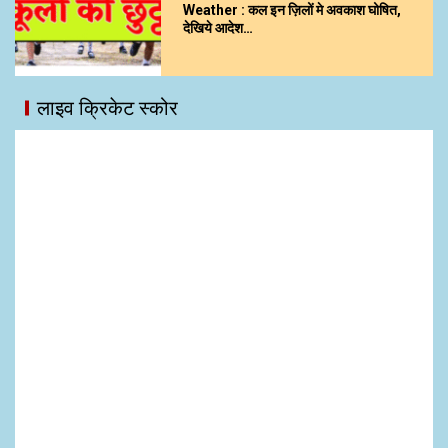
Weather : कल इन ज़िलों मे अवकाश घोषित,
देखिये आदेश…
लाइव क्रिकेट स्कोर