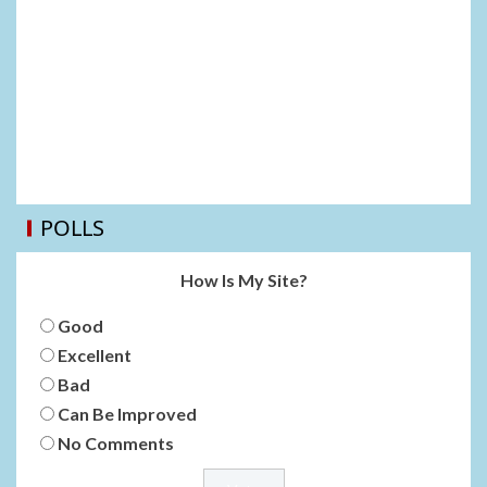
POLLS
How Is My Site?
Good
Excellent
Bad
Can Be Improved
No Comments