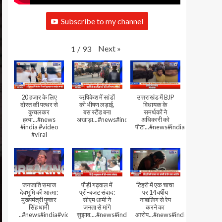
Subscribe to my channel
Next
»
1
/
93
20 हजार के लिए
ऋषिकेश में सांडों
उत्तराखंड में BJP
दोस्त की पत्थर से
की भीषण लड़ाई,
विधायक के
कुचलकर
बस स्टैंड बना
समर्थकों ने
हत्या...#news
अखाड़ा...#news#india#video#viral
अधिकारी को
#india #video
पीटा...#news#india#video#viral
#viral
जनजाति समाज
पौड़ी गढ़वाल में
टिहरी में एक चाचा
देवभूमि की आत्मा:
प्री-बजट संवाद:
पर 14 वर्षीय
मुख्यमंत्री पुष्कर
सीएम धामी ने
नाबालिग से रेप
सिंह धामी
जनता से मांगे
करने का
..#news#india#video#viral
सुझाव....#news#india#video#viral
आरोप...#news#india#video