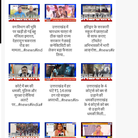
वन विभाग की भूमि
उत्तराखंड में
हरिद्वार के सरकारी
पर खड़ी हो गई बहु
चारधाम यात्रा से
स्कूल में छात्राओं
मंजिला इमारत,
ठीक पहले राज्य
से साफ कराए
देहरादून चकराता
सरकार ने हवाई
टॉयलेट
रोड का
कनेक्टिविटी को
अभिभावकों में भारी
मामला...#news#india#video
लेकर बड़ा फैसला
आक्रोश...#news#india
लिया..
कोर्ट में बम की
उत्तराखंड में हर
उत्तराखंड के 4
धमकी, पुलिस और
घंटे ₹1.14 लाख
कोर्ट्स को बम से
सुरक्षा एजेंसियां
ठग रहे साइबर
उड़ाने की
अलर्ट
अपराधी...#news#india#video#viral
धमकीउत्तराखंड
पर...#news#india#video#viral
के 4 कोर्ट्स को बम
से उड़ाने की
धमकी मिली...