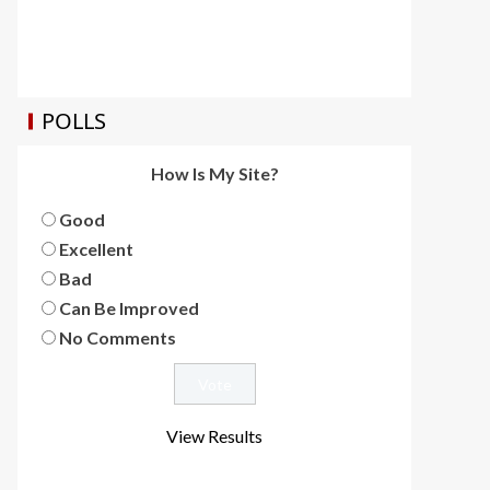
POLLS
How Is My Site?
Good
Excellent
Bad
Can Be Improved
No Comments
View Results