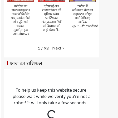
कांग्रेस का
दरियाबुर्द और
खटीमा में
राजभवन कूच:3
राज्य सरकार की
अधिवक्ता चैंबर का
लेयर बैरिकेडिंग
भूमि पर अवैध
उद्घाटन, सीएम
पार, कार्यकर्ताओं
प्लाटिंग का
धामी ने गिनाए
और पुलिस में
खेल,कब्जाधारियों
न्यायिक
धक्का-
को विधायक की
सुधार....#news#india#video
मुक्की,सड़क
कड़ी चेतावनी...
जाम..#news
Next
»
1
/
93
आज का राशिफल