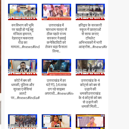
वन विभाग की भूमि
उत्तराखंड में
हरिद्वार के सरकारी
पर खड़ी हो गई बहु
चारधाम यात्रा से
स्कूल में छात्राओं
मंजिला इमारत,
ठीक पहले राज्य
से साफ कराए
देहरादून चकराता
सरकार ने हवाई
टॉयलेट
रोड का
कनेक्टिविटी को
अभिभावकों में भारी
मामला...#news#india#video
लेकर बड़ा फैसला
आक्रोश...#news#india
लिया..
कोर्ट में बम की
उत्तराखंड में हर
उत्तराखंड के 4
धमकी, पुलिस और
घंटे ₹1.14 लाख
कोर्ट्स को बम से
सुरक्षा एजेंसियां
ठग रहे साइबर
उड़ाने की
अलर्ट
अपराधी...#news#india#video#viral
धमकीउत्तराखंड
पर...#news#india#video#viral
के 4 कोर्ट्स को बम
से उड़ाने की
धमकी मिली...