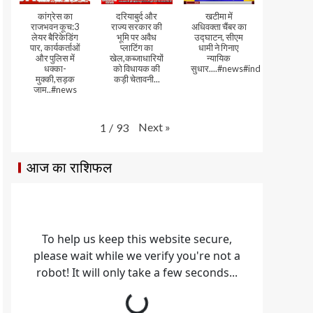
कांग्रेस का
दरियाबुर्द और
खटीमा में
राजभवन कूच:3
राज्य सरकार की
अधिवक्ता चैंबर का
लेयर बैरिकेडिंग
भूमि पर अवैध
उद्घाटन, सीएम
पार, कार्यकर्ताओं
प्लाटिंग का
धामी ने गिनाए
और पुलिस में
खेल,कब्जाधारियों
न्यायिक
धक्का-
को विधायक की
सुधार....#news#india#video
मुक्की,सड़क
कड़ी चेतावनी...
जाम..#news
Next
»
1
/
93
आज का राशिफल