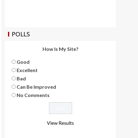
POLLS
How Is My Site?
Good
Excellent
Bad
Can Be Improved
No Comments
View Results