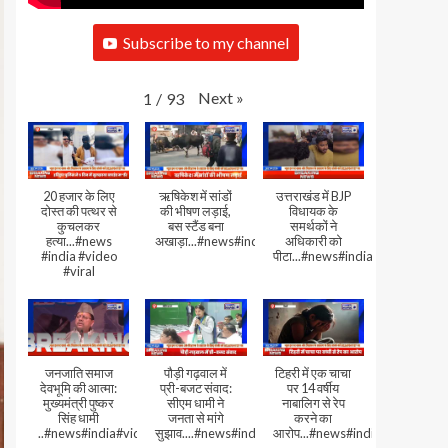
Subscribe to my channel
Next
»
1
/
93
20 हजार के लिए
ऋषिकेश में सांडों
उत्तराखंड में BJP
दोस्त की पत्थर से
की भीषण लड़ाई,
विधायक के
कुचलकर
बस स्टैंड बना
समर्थकों ने
हत्या...#news
अखाड़ा...#news#india#video#viral
अधिकारी को
#india #video
पीटा...#news#india#video#viral
#viral
जनजाति समाज
पौड़ी गढ़वाल में
टिहरी में एक चाचा
देवभूमि की आत्मा:
प्री-बजट संवाद:
पर 14 वर्षीय
मुख्यमंत्री पुष्कर
सीएम धामी ने
नाबालिग से रेप
सिंह धामी
जनता से मांगे
करने का
..#news#india#video#viral
सुझाव....#news#india#video#viral
आरोप...#news#india#video