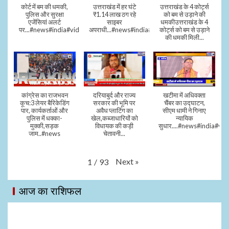
कोर्ट में बम की धमकी,
उत्तराखंड में हर घंटे
उत्तराखंड के 4 कोर्ट्स
पुलिस और सुरक्षा
₹1.14 लाख ठग रहे
को बम से उड़ाने की
एजेंसियां अलर्ट
साइबर
धमकीउत्तराखंड के 4
पर...#news#india#video#viral
अपराधी...#news#india#video#viral
कोर्ट्स को बम से उड़ाने
की धमकी मिली...
कांग्रेस का राजभवन
दरियाबुर्द और राज्य
खटीमा में अधिवक्ता
कूच:3 लेयर बैरिकेडिंग
सरकार की भूमि पर
चैंबर का उद्घाटन,
पार, कार्यकर्ताओं और
अवैध प्लाटिंग का
सीएम धामी ने गिनाए
पुलिस में धक्का-
खेल,कब्जाधारियों को
न्यायिक
मुक्की,सड़क
विधायक की कड़ी
सुधार....#news#india#vid
जाम..#news
चेतावनी...
Next
»
1
/
93
आज का राशिफल