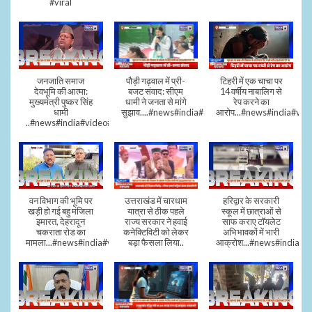
#viral
जनजाति समाज
पौड़ी गढ़वाल में प्री-
टिहरी में एक चाचा पर
देवभूमि की आत्मा:
बजट संवाद: सीएम
14 वर्षीय नाबालिग से
मुख्यमंत्री पुष्कर सिंह
धामी ने जनता से मांगे
रेप करने का
धामी
सुझाव....#news#india#video#viral
आरोप...#news#india#vid
..#news#india#video#viral
वन विभाग की भूमि पर
उत्तराखंड में चारधाम
हरिद्वार के सरकारी
खड़ी हो गई बहु मंजिला
यात्रा से ठीक पहले
स्कूल में छात्राओं से
इमारत, देहरादून
राज्य सरकार ने हवाई
साफ कराए टॉयलेट
चकराता रोड का
कनेक्टिविटी को लेकर
अभिभावकों में भारी
मामला...#news#india#video
बड़ा फैसला लिया..
आक्रोश...#news#india