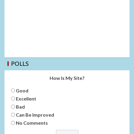
POLLS
How Is My Site?
Good
Excellent
Bad
Can Be Improved
No Comments