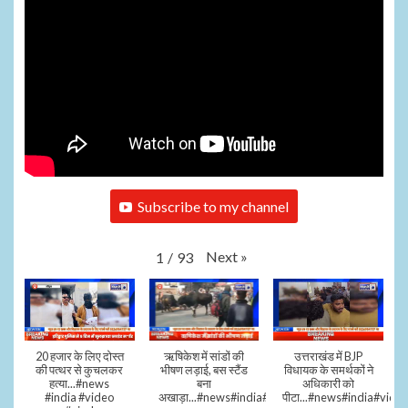
Subscribe to my channel
Next
»
1
/
93
20 हजार के लिए दोस्त
ऋषिकेश में सांडों की
उत्तराखंड में BJP
की पत्थर से कुचलकर
भीषण लड़ाई, बस स्टैंड
विधायक के समर्थकों ने
हत्या...#news
बना
अधिकारी को
#india #video
अखाड़ा...#news#india#video#viral
पीटा...#news#india#video