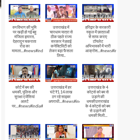
वन विभाग की भूमि
उत्तराखंड में
हरिद्वार के सरकारी
पर खड़ी हो गई बहु
चारधाम यात्रा से
स्कूल में छात्राओं
मंजिला इमारत,
ठीक पहले राज्य
से साफ कराए
देहरादून चकराता
सरकार ने हवाई
टॉयलेट
रोड का
कनेक्टिविटी को
अभिभावकों में भारी
मामला...#news#india#video
लेकर बड़ा फैसला
आक्रोश...#news#india
लिया..
कोर्ट में बम की
उत्तराखंड में हर
उत्तराखंड के 4
धमकी, पुलिस और
घंटे ₹1.14 लाख
कोर्ट्स को बम से
सुरक्षा एजेंसियां
ठग रहे साइबर
उड़ाने की
अलर्ट
अपराधी...#news#india#video#viral
धमकीउत्तराखंड
पर...#news#india#video#viral
के 4 कोर्ट्स को बम
से उड़ाने की
धमकी मिली...