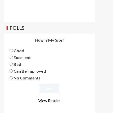
POLLS
How Is My Site?
Good
Excellent
Bad
Can Be Improved
No Comments
View Results