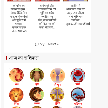
कांग्रेस का
दरियाबुर्द और
खटीमा में
राजभवन कूच:3
राज्य सरकार की
अधिवक्ता चैंबर का
लेयर बैरिकेडिंग
भूमि पर अवैध
उद्घाटन, सीएम
पार, कार्यकर्ताओं
प्लाटिंग का
धामी ने गिनाए
और पुलिस में
खेल,कब्जाधारियों
न्यायिक
धक्का-
को विधायक की
सुधार....#news#india#video
मुक्की,सड़क
कड़ी चेतावनी...
जाम..#news
Next
»
1
/
93
आज का राशिफल