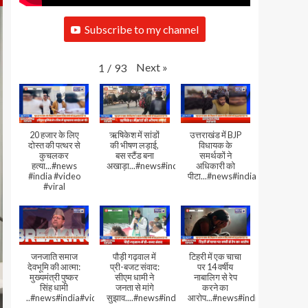
Subscribe to my channel
Next
»
1
/
93
20 हजार के लिए
ऋषिकेश में सांडों
उत्तराखंड में BJP
दोस्त की पत्थर से
की भीषण लड़ाई,
विधायक के
कुचलकर
बस स्टैंड बना
समर्थकों ने
हत्या...#news
अखाड़ा...#news#india#video#viral
अधिकारी को
#india #video
पीटा...#news#india#video#viral
#viral
जनजाति समाज
पौड़ी गढ़वाल में
टिहरी में एक चाचा
देवभूमि की आत्मा:
प्री-बजट संवाद:
पर 14 वर्षीय
मुख्यमंत्री पुष्कर
सीएम धामी ने
नाबालिग से रेप
सिंह धामी
जनता से मांगे
करने का
..#news#india#video#viral
सुझाव....#news#india#video#viral
आरोप...#news#india#video