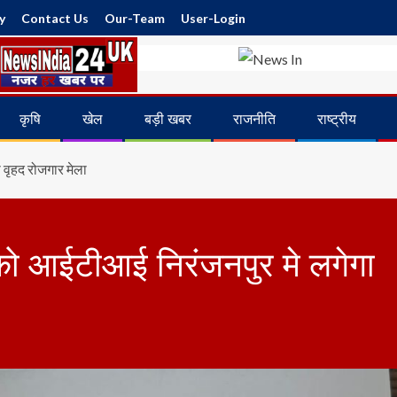
y
Contact Us
Our-Team
User-Login
कृषि
खेल
बड़ी खबर
राजनीति
राष्ट्रीय
वृहद रोजगार मेला
ो आईटीआई निरंजनपुर मे लगेगा