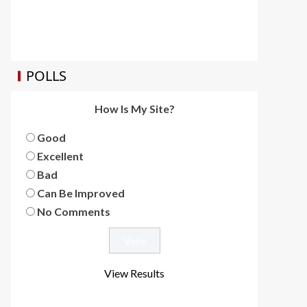
POLLS
How Is My Site?
Good
Excellent
Bad
Can Be Improved
No Comments
View Results