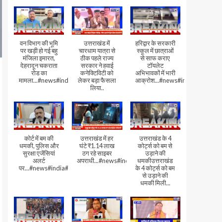
वन विभाग की भूमि
उत्तराखंड में
हरिद्वार के सरकारी
पर खड़ी हो गई बहु
चारधाम यात्रा से
स्कूल में छात्राओं
मंजिला इमारत,
ठीक पहले राज्य
से साफ कराए
देहरादून चकराता
सरकार ने हवाई
टॉयलेट
रोड का
कनेक्टिविटी को
अभिभावकों में भारी
मामला...#news#india#video
लेकर बड़ा फैसला
आक्रोश...#news#india
लिया..
कोर्ट में बम की
उत्तराखंड में हर
उत्तराखंड के 4
धमकी, पुलिस और
घंटे ₹1.14 लाख
कोर्ट्स को बम से
सुरक्षा एजेंसियां
ठग रहे साइबर
उड़ाने की
अलर्ट
अपराधी...#news#india#video#viral
धमकीउत्तराखंड
पर...#news#india#video#viral
के 4 कोर्ट्स को बम
से उड़ाने की
धमकी मिली...