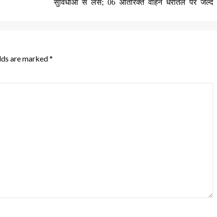
सुविधाओं से लेस; 06 अतिरिक्त वाहन धरातल पर जल्द
elds are marked
*