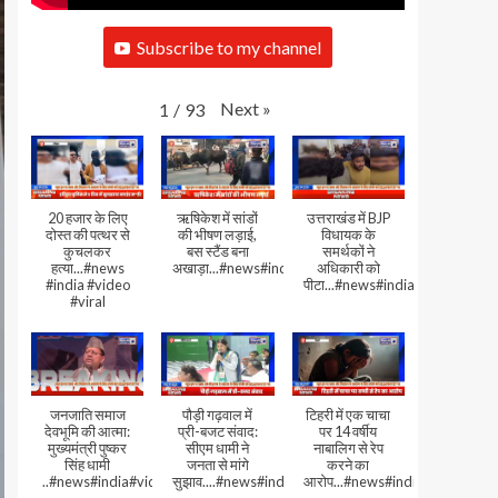
Subscribe to my channel
Next
»
1
/
93
20 हजार के लिए
ऋषिकेश में सांडों
उत्तराखंड में BJP
दोस्त की पत्थर से
की भीषण लड़ाई,
विधायक के
कुचलकर
बस स्टैंड बना
समर्थकों ने
हत्या...#news
अखाड़ा...#news#india#video#viral
अधिकारी को
#india #video
पीटा...#news#india#video#viral
#viral
जनजाति समाज
पौड़ी गढ़वाल में
टिहरी में एक चाचा
देवभूमि की आत्मा:
प्री-बजट संवाद:
पर 14 वर्षीय
मुख्यमंत्री पुष्कर
सीएम धामी ने
नाबालिग से रेप
सिंह धामी
जनता से मांगे
करने का
..#news#india#video#viral
सुझाव....#news#india#video#viral
आरोप...#news#india#video