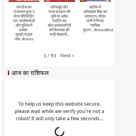
कांग्रेस का
दरियाबुर्द और
खटीमा में
राजभवन कूच:3
राज्य सरकार की
अधिवक्ता चैंबर का
लेयर बैरिकेडिंग
भूमि पर अवैध
उद्घाटन, सीएम
पार, कार्यकर्ताओं
प्लाटिंग का
धामी ने गिनाए
और पुलिस में
खेल,कब्जाधारियों
न्यायिक
धक्का-
को विधायक की
सुधार....#news#india#video
मुक्की,सड़क
कड़ी चेतावनी...
जाम..#news
Next
»
1
/
93
आज का राशिफल