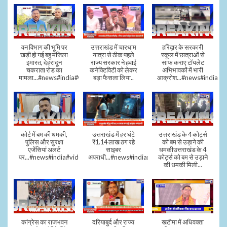
वन विभाग की भूमि पर
उत्तराखंड में चारधाम
हरिद्वार के सरकारी
खड़ी हो गई बहु मंजिला
यात्रा से ठीक पहले
स्कूल में छात्राओं से
इमारत, देहरादून
राज्य सरकार ने हवाई
साफ कराए टॉयलेट
चकराता रोड का
कनेक्टिविटी को लेकर
अभिभावकों में भारी
मामला...#news#india#video
बड़ा फैसला लिया..
आक्रोश...#news#india
कोर्ट में बम की धमकी,
उत्तराखंड में हर घंटे
उत्तराखंड के 4 कोर्ट्स
पुलिस और सुरक्षा
₹1.14 लाख ठग रहे
को बम से उड़ाने की
एजेंसियां अलर्ट
साइबर
धमकीउत्तराखंड के 4
पर...#news#india#video#viral
अपराधी...#news#india#video#viral
कोर्ट्स को बम से उड़ाने
की धमकी मिली...
कांग्रेस का राजभवन
दरियाबुर्द और राज्य
खटीमा में अधिवक्ता