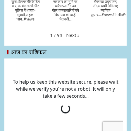
कूच:3 लेयर बैरिकेडिंग
सरकार की भूमि पर
चैंबर का उद्घाटन,
पार, कार्यकर्ताओं और
अवैध प्लाटिंग का
सीएम धामी ने गिनाए
पुलिस में धक्का-
खेल,कब्जाधारियों को
न्यायिक
मुक्की,सड़क
विधायक की कड़ी
सुधार....#news#india#vid
जाम..#news
चेतावनी...
Next
»
1
/
93
आज का राशिफल