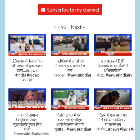
Subscribe to my channel
Next
»
1
/
93
20 हजार के लिए दोस्त
ऋषिकेश में सांडों की
उत्तराखंड में BJP
की पत्थर से कुचलकर
भीषण लड़ाई, बस स्टैंड
विधायक के समर्थकों ने
हत्या...#news
बना
अधिकारी को
#india #video
अखाड़ा...#news#india#video#viral
पीटा...#news#india#video
#viral
जनजाति समाज
पौड़ी गढ़वाल में प्री-
टिहरी में एक चाचा पर
देवभूमि की आत्मा:
बजट संवाद: सीएम
14 वर्षीय नाबालिग से
मुख्यमंत्री पुष्कर सिंह
धामी ने जनता से मांगे
रेप करने का
धामी
सुझाव....#news#india#video#viral
आरोप...#news#india#vid
..#news#india#video#viral