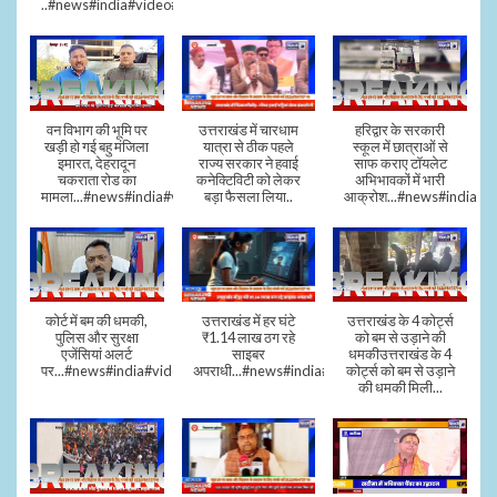
..#news#india#video#viral
वन विभाग की भूमि पर
उत्तराखंड में चारधाम
हरिद्वार के सरकारी
खड़ी हो गई बहु मंजिला
यात्रा से ठीक पहले
स्कूल में छात्राओं से
इमारत, देहरादून
राज्य सरकार ने हवाई
साफ कराए टॉयलेट
चकराता रोड का
कनेक्टिविटी को लेकर
अभिभावकों में भारी
मामला...#news#india#video
बड़ा फैसला लिया..
आक्रोश...#news#india
कोर्ट में बम की धमकी,
उत्तराखंड में हर घंटे
उत्तराखंड के 4 कोर्ट्स
पुलिस और सुरक्षा
₹1.14 लाख ठग रहे
को बम से उड़ाने की
एजेंसियां अलर्ट
साइबर
धमकीउत्तराखंड के 4
पर...#news#india#video#viral
अपराधी...#news#india#video#viral
कोर्ट्स को बम से उड़ाने
की धमकी मिली...