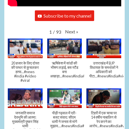
Subscribe to my channel
Next
»
1
/
93
20 हजार के लिए दोस्त
ऋषिकेश में सांडों की
उत्तराखंड में BJP
की पत्थर से कुचलकर
भीषण लड़ाई, बस स्टैंड
विधायक के समर्थकों ने
हत्या...#news
बना
अधिकारी को
#india #video
अखाड़ा...#news#india#video#viral
पीटा...#news#india#video
#viral
जनजाति समाज
पौड़ी गढ़वाल में प्री-
टिहरी में एक चाचा पर
देवभूमि की आत्मा:
बजट संवाद: सीएम
14 वर्षीय नाबालिग से
मुख्यमंत्री पुष्कर सिंह
धामी ने जनता से मांगे
रेप करने का
धामी
सुझाव....#news#india#video#viral
आरोप...#news#india#vid