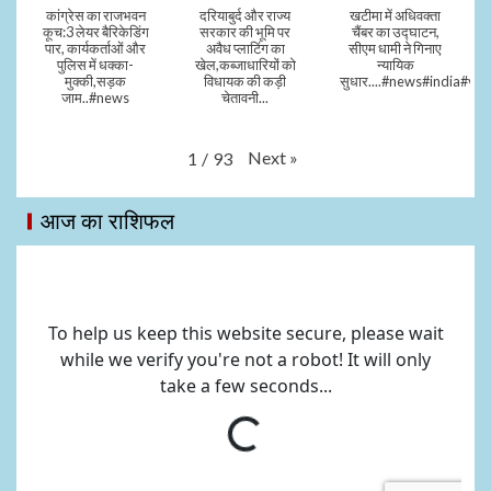
कांग्रेस का राजभवन
दरियाबुर्द और राज्य
खटीमा में अधिवक्ता
कूच:3 लेयर बैरिकेडिंग
सरकार की भूमि पर
चैंबर का उद्घाटन,
पार, कार्यकर्ताओं और
अवैध प्लाटिंग का
सीएम धामी ने गिनाए
पुलिस में धक्का-
खेल,कब्जाधारियों को
न्यायिक
मुक्की,सड़क
विधायक की कड़ी
सुधार....#news#india#vid
जाम..#news
चेतावनी...
Next
»
1
/
93
आज का राशिफल