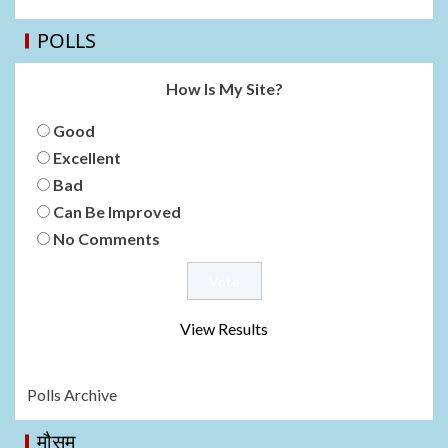
POLLS
How Is My Site?
Good
Excellent
Bad
Can Be Improved
No Comments
View Results
Polls Archive
मौसम