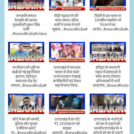
जनजाति समाज
पौड़ी गढ़वाल में प्री-
टिहरी में एक चाचा पर
देवभूमि की आत्मा:
बजट संवाद: सीएम
14 वर्षीय नाबालिग से
मुख्यमंत्री पुष्कर सिंह
धामी ने जनता से मांगे
रेप करने का
धामी
सुझाव....#news#india#video#viral
आरोप...#news#india#vid
..#news#india#video#viral
वन विभाग की भूमि पर
उत्तराखंड में चारधाम
हरिद्वार के सरकारी
खड़ी हो गई बहु मंजिला
यात्रा से ठीक पहले
स्कूल में छात्राओं से
इमारत, देहरादून
राज्य सरकार ने हवाई
साफ कराए टॉयलेट
चकराता रोड का
कनेक्टिविटी को लेकर
अभिभावकों में भारी
मामला...#news#india#video
बड़ा फैसला लिया..
आक्रोश...#news#india
कोर्ट में बम की धमकी,
उत्तराखंड में हर घंटे
उत्तराखंड के 4 कोर्ट्स
पुलिस और सुरक्षा
₹1.14 लाख ठग रहे
को बम से उड़ाने की
एजेंसियां अलर्ट
साइबर
धमकीउत्तराखंड के 4
पर...#news#india#video#viral
अपराधी...#news#india#video#viral
कोर्ट्स को बम से उड़ाने