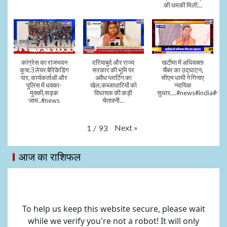
की धमकी मिली...
कांग्रेस का राजभवन
दरियाबुर्द और राज्य
खटीमा में अधिवक्ता
कूच:3 लेयर बैरिकेडिंग
सरकार की भूमि पर
चैंबर का उद्घाटन,
पार, कार्यकर्ताओं और
अवैध प्लाटिंग का
सीएम धामी ने गिनाए
पुलिस में धक्का-
खेल,कब्जाधारियों को
न्यायिक
मुक्की,सड़क
विधायक की कड़ी
सुधार....#news#india#vid
जाम..#news
चेतावनी...
Next
»
1
/
93
आज का राशिफल