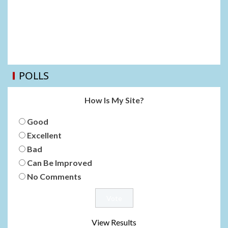
POLLS
How Is My Site?
Good
Excellent
Bad
Can Be Improved
No Comments
View Results