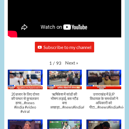
Subscribe to my channel
Next
»
1
/
93
20 हजार के लिए दोस्त
ऋषिकेश में सांडों की
उत्तराखंड में BJP
की पत्थर से कुचलकर
भीषण लड़ाई, बस स्टैंड
विधायक के समर्थकों ने
हत्या...#news
बना
अधिकारी को
#india #video
अखाड़ा...#news#india#video#viral
पीटा...#news#india#video
#viral