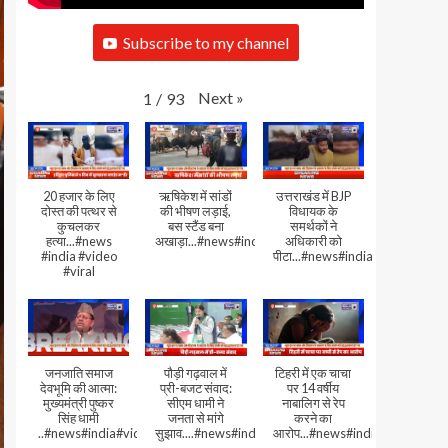
Subscribe to my channel
Next
»
1
/
93
20 हजार के लिए
ऋषिकेश में सांडों
उत्तराखंड में BJP
दोस्त की पत्थर से
की भीषण लड़ाई,
विधायक के
कुचलकर
बस स्टैंड बना
समर्थकों ने
हत्या...#news
अखाड़ा...#news#india#video#viral
अधिकारी को
#india #video
पीटा...#news#india#video#viral
#viral
जनजाति समाज
पौड़ी गढ़वाल में
टिहरी में एक चाचा
देवभूमि की आत्मा:
प्री-बजट संवाद:
पर 14 वर्षीय
मुख्यमंत्री पुष्कर
सीएम धामी ने
नाबालिग से रेप
सिंह धामी
जनता से मांगे
करने का
..#news#india#video#viral
सुझाव....#news#india#video#viral
आरोप...#news#india#video