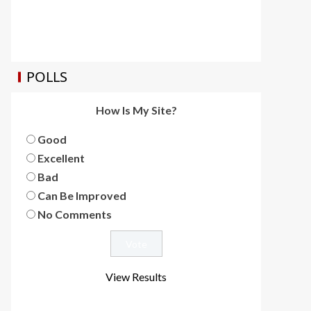
POLLS
How Is My Site?
Good
Excellent
Bad
Can Be Improved
No Comments
View Results