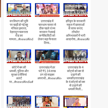
वन विभाग की भूमि
उत्तराखंड में
हरिद्वार के सरकारी
पर खड़ी हो गई बहु
चारधाम यात्रा से
स्कूल में छात्राओं
मंजिला इमारत,
ठीक पहले राज्य
से साफ कराए
देहरादून चकराता
सरकार ने हवाई
टॉयलेट
रोड का
कनेक्टिविटी को
अभिभावकों में भारी
मामला...#news#india#video
लेकर बड़ा फैसला
आक्रोश...#news#india
लिया..
कोर्ट में बम की
उत्तराखंड में हर
उत्तराखंड के 4
धमकी, पुलिस और
घंटे ₹1.14 लाख
कोर्ट्स को बम से
सुरक्षा एजेंसियां
ठग रहे साइबर
उड़ाने की
अलर्ट
अपराधी...#news#india#video#viral
धमकीउत्तराखंड
पर...#news#india#video#viral
के 4 कोर्ट्स को बम
से उड़ाने की
धमकी मिली...