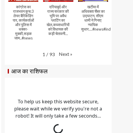
कांग्रेस का
दरियाबुर्द और
खटीमा में
राजभवन कूच:3
राज्य सरकार की
अधिवक्ता चैंबर का
लेयर बैरिकेडिंग
भूमि पर अवैध
उद्घाटन, सीएम
पार, कार्यकर्ताओं
प्लाटिंग का
धामी ने गिनाए
और पुलिस में
खेल,कब्जाधारियों
न्यायिक
धक्का-
को विधायक की
सुधार....#news#india#video
मुक्की,सड़क
कड़ी चेतावनी...
जाम..#news
Next
»
1
/
93
आज का राशिफल