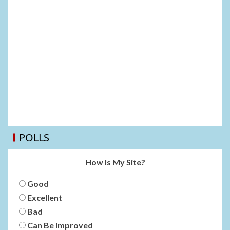
POLLS
How Is My Site?
Good
Excellent
Bad
Can Be Improved