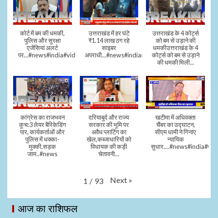
कोर्ट में बम की धमकी,
उत्तराखंड में हर घंटे
उत्तराखंड के 4 कोर्ट्स
पुलिस और सुरक्षा
₹1.14 लाख ठग रहे
को बम से उड़ाने की
एजेंसियां अलर्ट
साइबर
धमकीउत्तराखंड के 4
पर...#news#india#video#viral
अपराधी...#news#india#video#viral
कोर्ट्स को बम से उड़ाने
की धमकी मिली...
कांग्रेस का राजभवन
दरियाबुर्द और राज्य
खटीमा में अधिवक्ता
कूच:3 लेयर बैरिकेडिंग
सरकार की भूमि पर
चैंबर का उद्घाटन,
पार, कार्यकर्ताओं और
अवैध प्लाटिंग का
सीएम धामी ने गिनाए
पुलिस में धक्का-
खेल,कब्जाधारियों को
न्यायिक
मुक्की,सड़क
विधायक की कड़ी
सुधार....#news#india#vid
जाम..#news
चेतावनी...
Next
»
1
/
93
आज का राशिफल