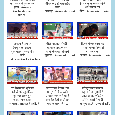
की पत्थर से कुचलकर
भीषण लड़ाई, बस स्टैंड
विधायक के समर्थकों ने
हत्या...#news
बना
अधिकारी को
#india #video
अखाड़ा...#news#india#video#viral
पीटा...#news#india#video
#viral
जनजाति समाज
पौड़ी गढ़वाल में प्री-
टिहरी में एक चाचा पर
देवभूमि की आत्मा:
बजट संवाद: सीएम
14 वर्षीय नाबालिग से
मुख्यमंत्री पुष्कर सिंह
धामी ने जनता से मांगे
रेप करने का
धामी
सुझाव....#news#india#video#viral
आरोप...#news#india#vid
..#news#india#video#viral
वन विभाग की भूमि पर
उत्तराखंड में चारधाम
हरिद्वार के सरकारी
खड़ी हो गई बहु मंजिला
यात्रा से ठीक पहले
स्कूल में छात्राओं से
इमारत, देहरादून
राज्य सरकार ने हवाई
साफ कराए टॉयलेट
चकराता रोड का
कनेक्टिविटी को लेकर
अभिभावकों में भारी
मामला...#news#india#video
बड़ा फैसला लिया..
आक्रोश...#news#india