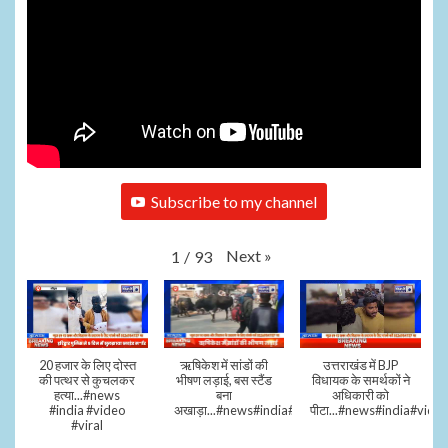
Subscribe to my channel
Next
»
1
/
93
20 हजार के लिए दोस्त
ऋषिकेश में सांडों की
उत्तराखंड में BJP
की पत्थर से कुचलकर
भीषण लड़ाई, बस स्टैंड
विधायक के समर्थकों ने
हत्या...#news
बना
अधिकारी को
#india #video
अखाड़ा...#news#india#video#viral
पीटा...#news#india#video
#viral