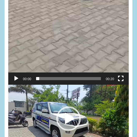
00:00
00:20
Video
Player