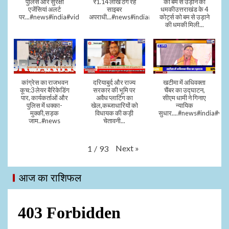
पुलिस और सुरक्षा
₹1.14 लाख ठग रहे
को बम से उड़ाने की
एजेंसियां अलर्ट
साइबर
धमकीउत्तराखंड के 4
पर...#news#india#video#viral
अपराधी...#news#india#video#viral
कोर्ट्स को बम से उड़ाने
की धमकी मिली...
कांग्रेस का राजभवन
दरियाबुर्द और राज्य
खटीमा में अधिवक्ता
कूच:3 लेयर बैरिकेडिंग
सरकार की भूमि पर
चैंबर का उद्घाटन,
पार, कार्यकर्ताओं और
अवैध प्लाटिंग का
सीएम धामी ने गिनाए
पुलिस में धक्का-
खेल,कब्जाधारियों को
न्यायिक
मुक्की,सड़क
विधायक की कड़ी
सुधार....#news#india#vid
जाम..#news
चेतावनी...
Next
»
1
/
93
आज का राशिफल