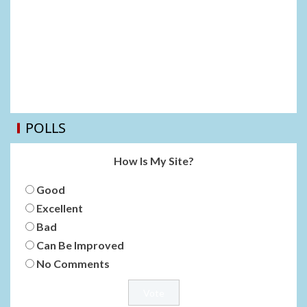
POLLS
How Is My Site?
Good
Excellent
Bad
Can Be Improved
No Comments