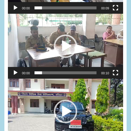
00:00
00:09
Video
Player
00:00
00:10
Video
Player