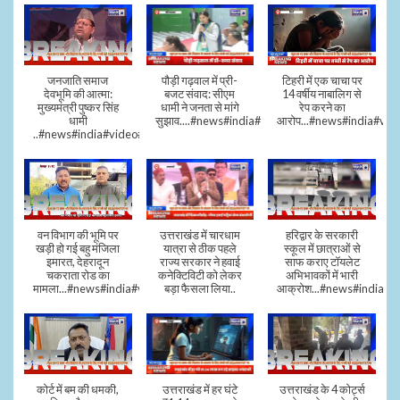
जनजाति समाज
पौड़ी गढ़वाल में प्री-
टिहरी में एक चाचा पर
देवभूमि की आत्मा:
बजट संवाद: सीएम
14 वर्षीय नाबालिग से
मुख्यमंत्री पुष्कर सिंह
धामी ने जनता से मांगे
रेप करने का
धामी
सुझाव....#news#india#video#viral
आरोप...#news#india#vid
..#news#india#video#viral
वन विभाग की भूमि पर
उत्तराखंड में चारधाम
हरिद्वार के सरकारी
खड़ी हो गई बहु मंजिला
यात्रा से ठीक पहले
स्कूल में छात्राओं से
इमारत, देहरादून
राज्य सरकार ने हवाई
साफ कराए टॉयलेट
चकराता रोड का
कनेक्टिविटी को लेकर
अभिभावकों में भारी
मामला...#news#india#video
बड़ा फैसला लिया..
आक्रोश...#news#india
कोर्ट में बम की धमकी,
उत्तराखंड में हर घंटे
उत्तराखंड के 4 कोर्ट्स