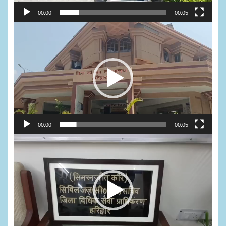
00:00
00:05
Video
Player
00:00
00:05
Video
Player