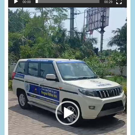
00:00
00:29
Video
Player