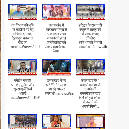
वन विभाग की भूमि
उत्तराखंड में
हरिद्वार के सरकारी
पर खड़ी हो गई बहु
चारधाम यात्रा से
स्कूल में छात्राओं
मंजिला इमारत,
ठीक पहले राज्य
से साफ कराए
देहरादून चकराता
सरकार ने हवाई
टॉयलेट
रोड का
कनेक्टिविटी को
अभिभावकों में भारी
मामला...#news#india#video
लेकर बड़ा फैसला
आक्रोश...#news#india
लिया..
कोर्ट में बम की
उत्तराखंड में हर
उत्तराखंड के 4
धमकी, पुलिस और
घंटे ₹1.14 लाख
कोर्ट्स को बम से
सुरक्षा एजेंसियां
ठग रहे साइबर
उड़ाने की
अलर्ट
अपराधी...#news#india#video#viral
धमकीउत्तराखंड
पर...#news#india#video#viral
के 4 कोर्ट्स को बम
से उड़ाने की
धमकी मिली...