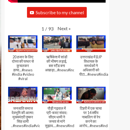
Subscribe to my channel
Next
»
1
/
93
20 हजार के लिए
ऋषिकेश में सांडों
उत्तराखंड में BJP
दोस्त की पत्थर से
की भीषण लड़ाई,
विधायक के
कुचलकर
बस स्टैंड बना
समर्थकों ने
हत्या...#news
अखाड़ा...#news#india#video#viral
अधिकारी को
#india #video
पीटा...#news#india#video#viral
#viral
जनजाति समाज
पौड़ी गढ़वाल में
टिहरी में एक चाचा
देवभूमि की आत्मा:
प्री-बजट संवाद:
पर 14 वर्षीय
मुख्यमंत्री पुष्कर
सीएम धामी ने
नाबालिग से रेप
सिंह धामी
जनता से मांगे
करने का
..#news#india#video#viral
सुझाव....#news#india#video#viral
आरोप...#news#india#video