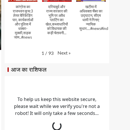
कांग्रेस का
दरियाबुर्द और
खटीमा में
राजभवन कूच:3
राज्य सरकार की
अधिवक्ता चैंबर का
लेयर बैरिकेडिंग
भूमि पर अवैध
उद्घाटन, सीएम
पार, कार्यकर्ताओं
प्लाटिंग का
धामी ने गिनाए
और पुलिस में
खेल,कब्जाधारियों
न्यायिक
धक्का-
को विधायक की
सुधार....#news#india#video
मुक्की,सड़क
कड़ी चेतावनी...
जाम..#news
Next
»
1
/
93
आज का राशिफल