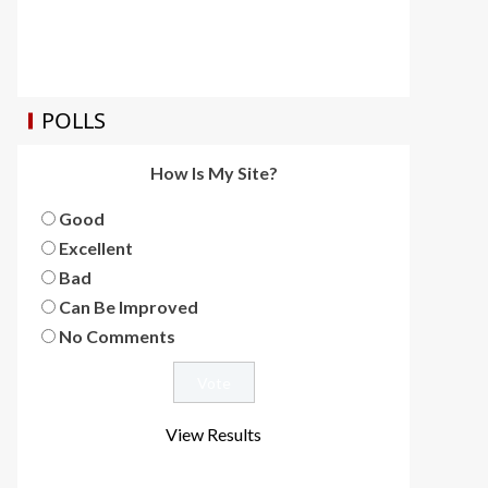
POLLS
How Is My Site?
Good
Excellent
Bad
Can Be Improved
No Comments
View Results