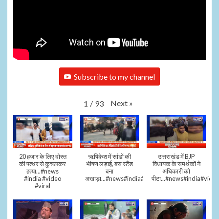
Subscribe to my channel
Next
»
1
/
93
20 हजार के लिए दोस्त
ऋषिकेश में सांडों की
उत्तराखंड में BJP
की पत्थर से कुचलकर
भीषण लड़ाई, बस स्टैंड
विधायक के समर्थकों ने
हत्या...#news
बना
अधिकारी को
#india #video
अखाड़ा...#news#india#video#viral
पीटा...#news#india#video
#viral