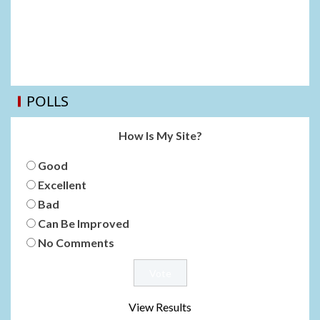
POLLS
How Is My Site?
Good
Excellent
Bad
Can Be Improved
No Comments
View Results