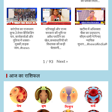
की धमकी मिली...
कांग्रेस का राजभवन
दरियाबुर्द और राज्य
खटीमा में अधिवक्ता
कूच:3 लेयर बैरिकेडिंग
सरकार की भूमि पर
चैंबर का उद्घाटन,
पार, कार्यकर्ताओं और
अवैध प्लाटिंग का
सीएम धामी ने गिनाए
पुलिस में धक्का-
खेल,कब्जाधारियों को
न्यायिक
मुक्की,सड़क
विधायक की कड़ी
सुधार....#news#india#vid
जाम..#news
चेतावनी...
Next
»
1
/
93
आज का राशिफल