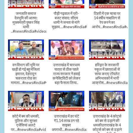
जनजाति समाज
पौड़ी गढ़वाल में प्री-
टिहरी में एक चाचा पर
देवभूमि की आत्मा:
बजट संवाद: सीएम
14 वर्षीय नाबालिग से
मुख्यमंत्री पुष्कर सिंह
धामी ने जनता से मांगे
रेप करने का
धामी
सुझाव....#news#india#video#viral
आरोप...#news#india#vid
..#news#india#video#viral
वन विभाग की भूमि पर
उत्तराखंड में चारधाम
हरिद्वार के सरकारी
खड़ी हो गई बहु मंजिला
यात्रा से ठीक पहले
स्कूल में छात्राओं से
इमारत, देहरादून
राज्य सरकार ने हवाई
साफ कराए टॉयलेट
चकराता रोड का
कनेक्टिविटी को लेकर
अभिभावकों में भारी
मामला...#news#india#video
बड़ा फैसला लिया..
आक्रोश...#news#india
कोर्ट में बम की धमकी,
उत्तराखंड में हर घंटे
उत्तराखंड के 4 कोर्ट्स
पुलिस और सुरक्षा
₹1.14 लाख ठग रहे
को बम से उड़ाने की
एजेंसियां अलर्ट
साइबर
धमकीउत्तराखंड के 4
पर...#news#india#video#viral
अपराधी...#news#india#video#viral
कोर्ट्स को बम से उड़ाने