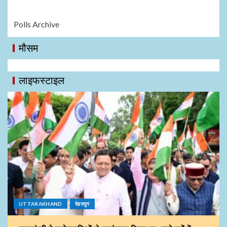
Polls Archive
मौसम
लाइफस्टाइल
UTTARAKHAND
देहरादून