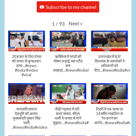
Subscribe to my channel
Next
»
1
/
93
20 हजार के लिए दोस्त
ऋषिकेश में सांडों की
उत्तराखंड में BJP
की पत्थर से कुचलकर
भीषण लड़ाई, बस स्टैंड
विधायक के समर्थकों ने
हत्या...#news
बना
अधिकारी को
#india #video
अखाड़ा...#news#india#video#viral
पीटा...#news#india#video
#viral
जनजाति समाज
पौड़ी गढ़वाल में प्री-
टिहरी में एक चाचा पर
देवभूमि की आत्मा:
बजट संवाद: सीएम
14 वर्षीय नाबालिग से
मुख्यमंत्री पुष्कर सिंह
धामी ने जनता से मांगे
रेप करने का
धामी
सुझाव....#news#india#video#viral
आरोप...#news#india#vid
..#news#india#video#viral