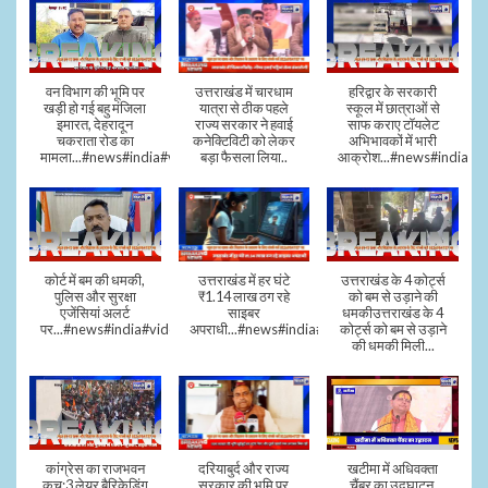
वन विभाग की भूमि पर
उत्तराखंड में चारधाम
हरिद्वार के सरकारी
खड़ी हो गई बहु मंजिला
यात्रा से ठीक पहले
स्कूल में छात्राओं से
इमारत, देहरादून
राज्य सरकार ने हवाई
साफ कराए टॉयलेट
चकराता रोड का
कनेक्टिविटी को लेकर
अभिभावकों में भारी
मामला...#news#india#video
बड़ा फैसला लिया..
आक्रोश...#news#india
कोर्ट में बम की धमकी,
उत्तराखंड में हर घंटे
उत्तराखंड के 4 कोर्ट्स
पुलिस और सुरक्षा
₹1.14 लाख ठग रहे
को बम से उड़ाने की
एजेंसियां अलर्ट
साइबर
धमकीउत्तराखंड के 4
पर...#news#india#video#viral
अपराधी...#news#india#video#viral
कोर्ट्स को बम से उड़ाने
की धमकी मिली...
कांग्रेस का राजभवन
दरियाबुर्द और राज्य
खटीमा में अधिवक्ता
कूच:3 लेयर बैरिकेडिंग
सरकार की भूमि पर
चैंबर का उद्घाटन,