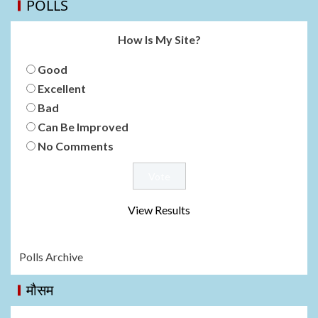
POLLS
How Is My Site?
Good
Excellent
Bad
Can Be Improved
No Comments
View Results
Polls Archive
मौसम