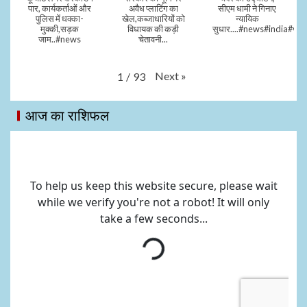
पार, कार्यकर्ताओं और
अवैध प्लाटिंग का
सीएम धामी ने गिनाए
पुलिस में धक्का-
खेल,कब्जाधारियों को
न्यायिक
मुक्की,सड़क
विधायक की कड़ी
सुधार....#news#india#vid
जाम..#news
चेतावनी...
Next
»
1
/
93
आज का राशिफल