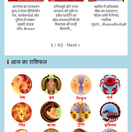
कांग्रेस का राजभवन
दरियाबुर्द और राज्य
खटीमा में अधिवक्ता
कूच:3 लेयर बैरिकेडिंग
सरकार की भूमि पर
चैंबर का उद्घाटन,
पार, कार्यकर्ताओं और
अवैध प्लाटिंग का
सीएम धामी ने गिनाए
पुलिस में धक्का-
खेल,कब्जाधारियों को
न्यायिक
मुक्की,सड़क
विधायक की कड़ी
सुधार....#news#india#vid
जाम..#news
चेतावनी...
Next
»
1
/
93
आज का राशिफल