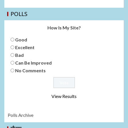
POLLS
How Is My Site?
Good
Excellent
Bad
Can Be Improved
No Comments
View Results
Polls Archive