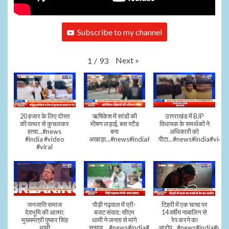
Subscribe to my channel
Next
»
1
/
93
20 हजार के लिए दोस्त
ऋषिकेश में सांडों की
उत्तराखंड में BJP
की पत्थर से कुचलकर
भीषण लड़ाई, बस स्टैंड
विधायक के समर्थकों ने
हत्या...#news
बना
अधिकारी को
#india #video
अखाड़ा...#news#india#video#viral
पीटा...#news#india#video
#viral
जनजाति समाज
पौड़ी गढ़वाल में प्री-
टिहरी में एक चाचा पर
देवभूमि की आत्मा:
बजट संवाद: सीएम
14 वर्षीय नाबालिग से
मुख्यमंत्री पुष्कर सिंह
धामी ने जनता से मांगे
रेप करने का
धामी
सुझाव....#news#india#video#viral
आरोप...#news#india#vid