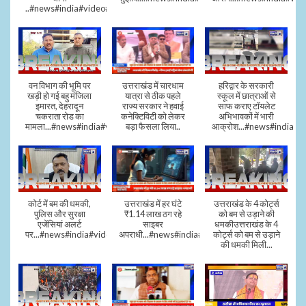
..#news#india#video#viral
वन विभाग की भूमि पर
उत्तराखंड में चारधाम
हरिद्वार के सरकारी
खड़ी हो गई बहु मंजिला
यात्रा से ठीक पहले
स्कूल में छात्राओं से
इमारत, देहरादून
राज्य सरकार ने हवाई
साफ कराए टॉयलेट
चकराता रोड का
कनेक्टिविटी को लेकर
अभिभावकों में भारी
मामला...#news#india#video
बड़ा फैसला लिया..
आक्रोश...#news#india
कोर्ट में बम की धमकी,
उत्तराखंड में हर घंटे
उत्तराखंड के 4 कोर्ट्स
पुलिस और सुरक्षा
₹1.14 लाख ठग रहे
को बम से उड़ाने की
एजेंसियां अलर्ट
साइबर
धमकीउत्तराखंड के 4
पर...#news#india#video#viral
अपराधी...#news#india#video#viral
कोर्ट्स को बम से उड़ाने
की धमकी मिली...