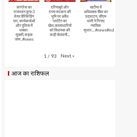
कांग्रेस का
दरियाबुर्द और
खटीमा में
राजभवन कूच:3
राज्य सरकार की
अधिवक्ता चैंबर का
लेयर बैरिकेडिंग
भूमि पर अवैध
उद्घाटन, सीएम
पार, कार्यकर्ताओं
प्लाटिंग का
धामी ने गिनाए
और पुलिस में
खेल,कब्जाधारियों
न्यायिक
धक्का-
को विधायक की
सुधार....#news#india#video
मुक्की,सड़क
कड़ी चेतावनी...
जाम..#news
Next
»
1
/
93
आज का राशिफल