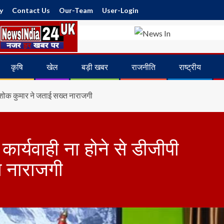
y
Contact Us
Our-Team
User-Login
कृषि
खेल
बड़ी खबर
राजनीति
राष्ट्रीय
अशोक कुमार ने जताई सख्त नाराजगी
ार्यवाही ना होने से डीजीपी
 नाराजगी