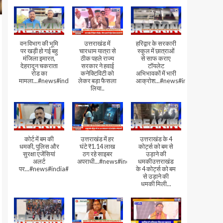
वन विभाग की भूमि
उत्तराखंड में
हरिद्वार के सरकारी
पर खड़ी हो गई बहु
चारधाम यात्रा से
स्कूल में छात्राओं
मंजिला इमारत,
ठीक पहले राज्य
से साफ कराए
देहरादून चकराता
सरकार ने हवाई
टॉयलेट
रोड का
कनेक्टिविटी को
अभिभावकों में भारी
मामला...#news#india#video
लेकर बड़ा फैसला
आक्रोश...#news#india
लिया..
कोर्ट में बम की
उत्तराखंड में हर
उत्तराखंड के 4
धमकी, पुलिस और
घंटे ₹1.14 लाख
कोर्ट्स को बम से
सुरक्षा एजेंसियां
ठग रहे साइबर
उड़ाने की
अलर्ट
अपराधी...#news#india#video#viral
धमकीउत्तराखंड
पर...#news#india#video#viral
के 4 कोर्ट्स को बम
से उड़ाने की
धमकी मिली...