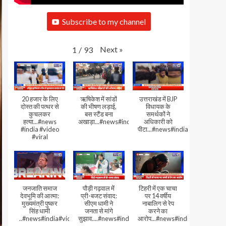
Subscribe to my channel
Next
»
1
/
93
20 हजार के लिए
ऋषिकेश में सांडों
उत्तराखंड में BJP
दोस्त की पत्थर से
की भीषण लड़ाई,
विधायक के
कुचलकर
बस स्टैंड बना
समर्थकों ने
हत्या...#news
अखाड़ा...#news#india#video#viral
अधिकारी को
#india #video
पीटा...#news#india#video#viral
#viral
जनजाति समाज
पौड़ी गढ़वाल में
टिहरी में एक चाचा
देवभूमि की आत्मा:
प्री-बजट संवाद:
पर 14 वर्षीय
मुख्यमंत्री पुष्कर
सीएम धामी ने
नाबालिग से रेप
सिंह धामी
जनता से मांगे
करने का
..#news#india#video#viral
सुझाव....#news#india#video#viral
आरोप...#news#india#video