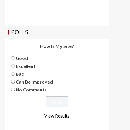
POLLS
How Is My Site?
Good
Excellent
Bad
Can Be Improved
No Comments
View Results