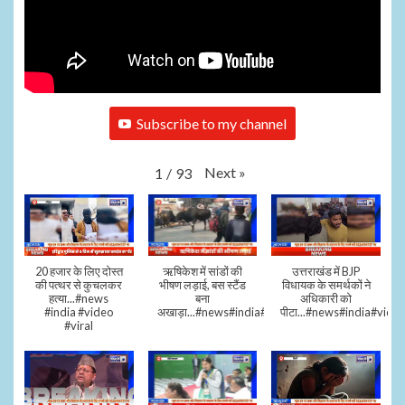
Subscribe to my channel
Next
»
1
/
93
20 हजार के लिए दोस्त
ऋषिकेश में सांडों की
उत्तराखंड में BJP
की पत्थर से कुचलकर
भीषण लड़ाई, बस स्टैंड
विधायक के समर्थकों ने
हत्या...#news
बना
अधिकारी को
#india #video
अखाड़ा...#news#india#video#viral
पीटा...#news#india#video
#viral