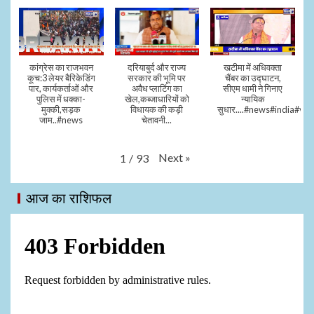
कांग्रेस का राजभवन
दरियाबुर्द और राज्य
खटीमा में अधिवक्ता
कूच:3 लेयर बैरिकेडिंग
सरकार की भूमि पर
चैंबर का उद्घाटन,
पार, कार्यकर्ताओं और
अवैध प्लाटिंग का
सीएम धामी ने गिनाए
पुलिस में धक्का-
खेल,कब्जाधारियों को
न्यायिक
मुक्की,सड़क
विधायक की कड़ी
सुधार....#news#india#vid
जाम..#news
चेतावनी...
Next
»
1
/
93
आज का राशिफल