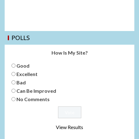
POLLS
How Is My Site?
Good
Excellent
Bad
Can Be Improved
No Comments
View Results