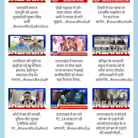
जनजाति समाज
पौड़ी गढ़वाल में प्री-
टिहरी में एक चाचा पर
देवभूमि की आत्मा:
बजट संवाद: सीएम
14 वर्षीय नाबालिग से
मुख्यमंत्री पुष्कर सिंह
धामी ने जनता से मांगे
रेप करने का
धामी
सुझाव....#news#india#video#viral
आरोप...#news#india#vid
..#news#india#video#viral
वन विभाग की भूमि पर
उत्तराखंड में चारधाम
हरिद्वार के सरकारी
खड़ी हो गई बहु मंजिला
यात्रा से ठीक पहले
स्कूल में छात्राओं से
इमारत, देहरादून
राज्य सरकार ने हवाई
साफ कराए टॉयलेट
चकराता रोड का
कनेक्टिविटी को लेकर
अभिभावकों में भारी
मामला...#news#india#video
बड़ा फैसला लिया..
आक्रोश...#news#india
कोर्ट में बम की धमकी,
उत्तराखंड में हर घंटे
उत्तराखंड के 4 कोर्ट्स
पुलिस और सुरक्षा
₹1.14 लाख ठग रहे
को बम से उड़ाने की
एजेंसियां अलर्ट
साइबर
धमकीउत्तराखंड के 4
पर...#news#india#video#viral
अपराधी...#news#india#video#viral
कोर्ट्स को बम से उड़ाने
की धमकी मिली...