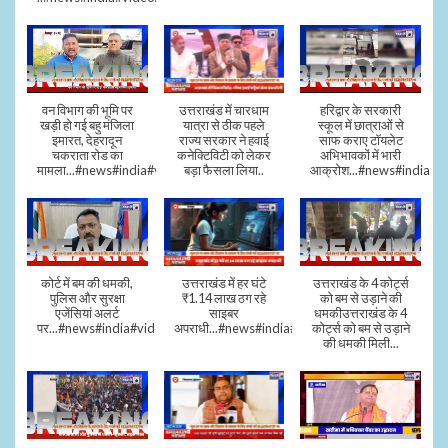
वन विभाग की भूमि पर
उत्तराखंड में चारधाम
हरिद्वार के सरकारी
खड़ी हो गई बहु मंजिला
यात्रा से ठीक पहले
स्कूल में छात्राओं से
इमारत, देहरादून
राज्य सरकार ने हवाई
साफ कराए टॉयलेट
चकराता रोड का
कनेक्टिविटी को लेकर
अभिभावकों में भारी
मामला...#news#india#video
बड़ा फैसला लिया..
आक्रोश...#news#india
कोर्ट में बम की धमकी,
उत्तराखंड में हर घंटे
उत्तराखंड के 4 कोर्ट्स
पुलिस और सुरक्षा
₹1.14 लाख ठग रहे
को बम से उड़ाने की
एजेंसियां अलर्ट
साइबर
धमकीउत्तराखंड के 4
पर...#news#india#video#viral
अपराधी...#news#india#video#viral
कोर्ट्स को बम से उड़ाने
की धमकी मिली...