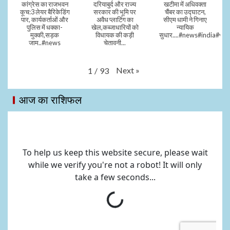
कांग्रेस का राजभवन
दरियाबुर्द और राज्य
खटीमा में अधिवक्ता
कूच:3 लेयर बैरिकेडिंग
सरकार की भूमि पर
चैंबर का उद्घाटन,
पार, कार्यकर्ताओं और
अवैध प्लाटिंग का
सीएम धामी ने गिनाए
पुलिस में धक्का-
खेल,कब्जाधारियों को
न्यायिक
मुक्की,सड़क
विधायक की कड़ी
सुधार....#news#india#vid
जाम..#news
चेतावनी...
Next
»
1
/
93
आज का राशिफल