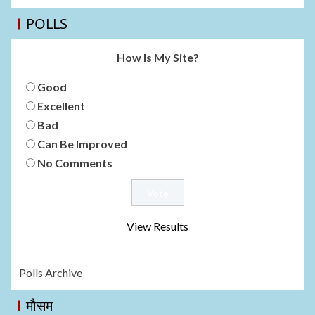
POLLS
How Is My Site?
Good
Excellent
Bad
Can Be Improved
No Comments
View Results
Polls Archive
मौसम