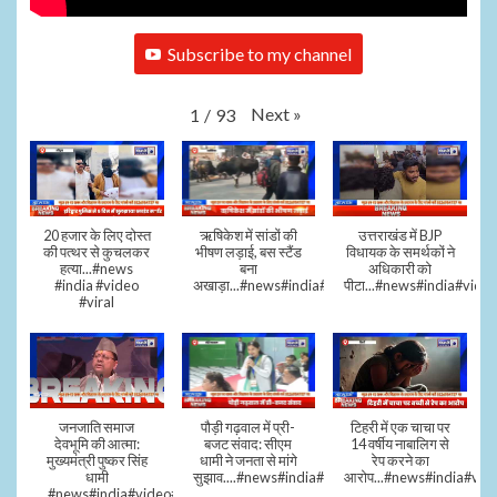
Subscribe to my channel
Next
»
1
/
93
20 हजार के लिए दोस्त
ऋषिकेश में सांडों की
उत्तराखंड में BJP
की पत्थर से कुचलकर
भीषण लड़ाई, बस स्टैंड
विधायक के समर्थकों ने
हत्या...#news
बना
अधिकारी को
#india #video
अखाड़ा...#news#india#video#viral
पीटा...#news#india#video
#viral
जनजाति समाज
पौड़ी गढ़वाल में प्री-
टिहरी में एक चाचा पर
देवभूमि की आत्मा:
बजट संवाद: सीएम
14 वर्षीय नाबालिग से
मुख्यमंत्री पुष्कर सिंह
धामी ने जनता से मांगे
रेप करने का
धामी
सुझाव....#news#india#video#viral
आरोप...#news#india#vid
..#news#india#video#viral