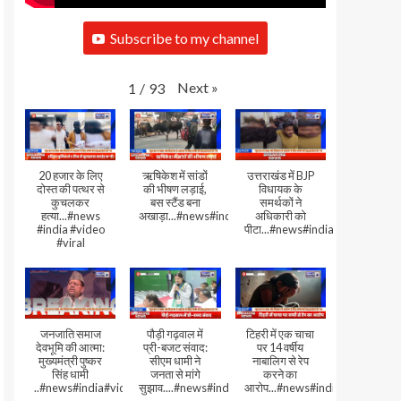
Subscribe to my channel
Next
»
1
/
93
20 हजार के लिए
ऋषिकेश में सांडों
उत्तराखंड में BJP
दोस्त की पत्थर से
की भीषण लड़ाई,
विधायक के
कुचलकर
बस स्टैंड बना
समर्थकों ने
हत्या...#news
अखाड़ा...#news#india#video#viral
अधिकारी को
#india #video
पीटा...#news#india#video#viral
#viral
जनजाति समाज
पौड़ी गढ़वाल में
टिहरी में एक चाचा
देवभूमि की आत्मा:
प्री-बजट संवाद:
पर 14 वर्षीय
मुख्यमंत्री पुष्कर
सीएम धामी ने
नाबालिग से रेप
सिंह धामी
जनता से मांगे
करने का
..#news#india#video#viral
सुझाव....#news#india#video#viral
आरोप...#news#india#video