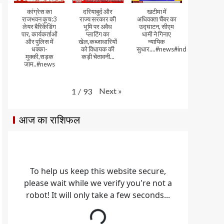
कांग्रेस का
दरियाबुर्द और
खटीमा में
राजभवन कूच:3
राज्य सरकार की
अधिवक्ता चैंबर का
लेयर बैरिकेडिंग
भूमि पर अवैध
उद्घाटन, सीएम
पार, कार्यकर्ताओं
प्लाटिंग का
धामी ने गिनाए
और पुलिस में
खेल,कब्जाधारियों
न्यायिक
धक्का-
को विधायक की
सुधार....#news#india#video
मुक्की,सड़क
कड़ी चेतावनी...
जाम..#news
Next
»
1
/
93
आज का राशिफल