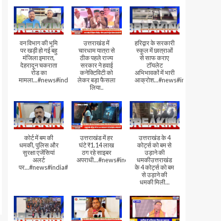
वन विभाग की भूमि
उत्तराखंड में
हरिद्वार के सरकारी
पर खड़ी हो गई बहु
चारधाम यात्रा से
स्कूल में छात्राओं
मंजिला इमारत,
ठीक पहले राज्य
से साफ कराए
देहरादून चकराता
सरकार ने हवाई
टॉयलेट
रोड का
कनेक्टिविटी को
अभिभावकों में भारी
मामला...#news#india#video
लेकर बड़ा फैसला
आक्रोश...#news#india
लिया..
कोर्ट में बम की
उत्तराखंड में हर
उत्तराखंड के 4
धमकी, पुलिस और
घंटे ₹1.14 लाख
कोर्ट्स को बम से
सुरक्षा एजेंसियां
ठग रहे साइबर
उड़ाने की
अलर्ट
अपराधी...#news#india#video#viral
धमकीउत्तराखंड
पर...#news#india#video#viral
के 4 कोर्ट्स को बम
से उड़ाने की
धमकी मिली...