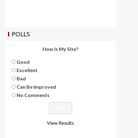
POLLS
How Is My Site?
Good
Excellent
Bad
Can Be Improved
No Comments
View Results