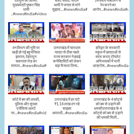
देवभूमि की आत्मा:
बजट संवाद: सीएम
14 वर्षीय नाबालिग से
मुख्यमंत्री पुष्कर सिंह
धामी ने जनता से मांगे
रेप करने का
धामी
सुझाव....#news#india#video#viral
आरोप...#news#india#vid
..#news#india#video#viral
वन विभाग की भूमि पर
उत्तराखंड में चारधाम
हरिद्वार के सरकारी
खड़ी हो गई बहु मंजिला
यात्रा से ठीक पहले
स्कूल में छात्राओं से
इमारत, देहरादून
राज्य सरकार ने हवाई
साफ कराए टॉयलेट
चकराता रोड का
कनेक्टिविटी को लेकर
अभिभावकों में भारी
मामला...#news#india#video
बड़ा फैसला लिया..
आक्रोश...#news#india
कोर्ट में बम की धमकी,
उत्तराखंड में हर घंटे
उत्तराखंड के 4 कोर्ट्स
पुलिस और सुरक्षा
₹1.14 लाख ठग रहे
को बम से उड़ाने की
एजेंसियां अलर्ट
साइबर
धमकीउत्तराखंड के 4
पर...#news#india#video#viral
अपराधी...#news#india#video#viral
कोर्ट्स को बम से उड़ाने
की धमकी मिली...