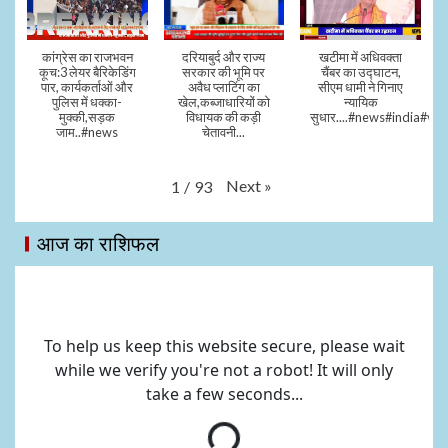
कांग्रेस का राजभवन
दरियाबुर्द और राज्य
खटीमा में अधिवक्ता
कूच:3 लेयर बैरिकेडिंग
सरकार की भूमि पर
चैंबर का उद्घाटन,
पार, कार्यकर्ताओं और
अवैध प्लाटिंग का
सीएम धामी ने गिनाए
पुलिस में धक्का-
खेल,कब्जाधारियों को
न्यायिक
मुक्की,सड़क
विधायक की कड़ी
सुधार....#news#india#vid
जाम..#news
चेतावनी...
Next
»
1
/
93
आज का राशिफल