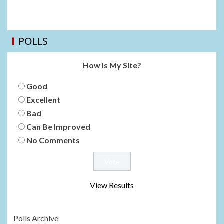
POLLS
How Is My Site?
Good
Excellent
Bad
Can Be Improved
No Comments
View Results
Polls Archive