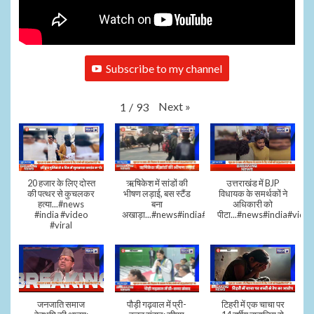
Subscribe to my channel
Next
»
1
/
93
20 हजार के लिए दोस्त
ऋषिकेश में सांडों की
उत्तराखंड में BJP
की पत्थर से कुचलकर
भीषण लड़ाई, बस स्टैंड
विधायक के समर्थकों ने
हत्या...#news
बना
अधिकारी को
#india #video
अखाड़ा...#news#india#video#viral
पीटा...#news#india#video
#viral
जनजाति समाज
पौड़ी गढ़वाल में प्री-
टिहरी में एक चाचा पर