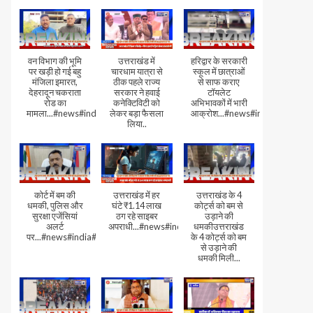
वन विभाग की भूमि
उत्तराखंड में
हरिद्वार के सरकारी
पर खड़ी हो गई बहु
चारधाम यात्रा से
स्कूल में छात्राओं
मंजिला इमारत,
ठीक पहले राज्य
से साफ कराए
देहरादून चकराता
सरकार ने हवाई
टॉयलेट
रोड का
कनेक्टिविटी को
अभिभावकों में भारी
मामला...#news#india#video
लेकर बड़ा फैसला
आक्रोश...#news#india
लिया..
कोर्ट में बम की
उत्तराखंड में हर
उत्तराखंड के 4
धमकी, पुलिस और
घंटे ₹1.14 लाख
कोर्ट्स को बम से
सुरक्षा एजेंसियां
ठग रहे साइबर
उड़ाने की
अलर्ट
अपराधी...#news#india#video#viral
धमकीउत्तराखंड
पर...#news#india#video#viral
के 4 कोर्ट्स को बम
से उड़ाने की
धमकी मिली...