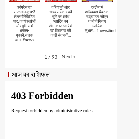
कांग्रेस का
दरियाबुर्द और
खटीमा में
राजभवन कूच:3
राज्य सरकार की
अधिवक्ता चैंबर का
लेयर बैरिकेडिंग
भूमि पर अवैध
उद्घाटन, सीएम
पार, कार्यकर्ताओं
प्लाटिंग का
धामी ने गिनाए
और पुलिस में
खेल,कब्जाधारियों
न्यायिक
धक्का-
को विधायक की
सुधार....#news#india#video
मुक्की,सड़क
कड़ी चेतावनी...
जाम..#news
Next
»
1
/
93
आज का राशिफल