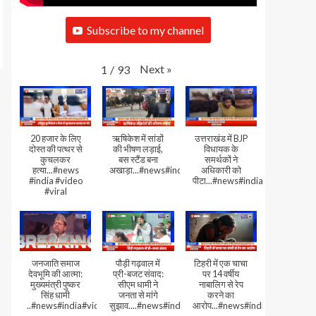
Subscribe to my channel
Next
»
1
/
93
20 हजार के लिए
ऋषिकेश में सांडों
उत्तराखंड में BJP
दोस्त की पत्थर से
की भीषण लड़ाई,
विधायक के
कुचलकर
बस स्टैंड बना
समर्थकों ने
हत्या...#news
अखाड़ा...#news#india#video#viral
अधिकारी को
#india #video
पीटा...#news#india#video#viral
#viral
जनजाति समाज
पौड़ी गढ़वाल में
टिहरी में एक चाचा
देवभूमि की आत्मा:
प्री-बजट संवाद:
पर 14 वर्षीय
मुख्यमंत्री पुष्कर
सीएम धामी ने
नाबालिग से रेप
सिंह धामी
जनता से मांगे
करने का
..#news#india#video#viral
सुझाव....#news#india#video#viral
आरोप...#news#india#video