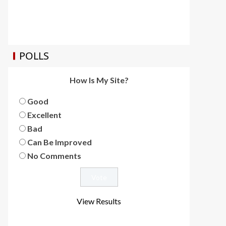
POLLS
How Is My Site?
Good
Excellent
Bad
Can Be Improved
No Comments
View Results