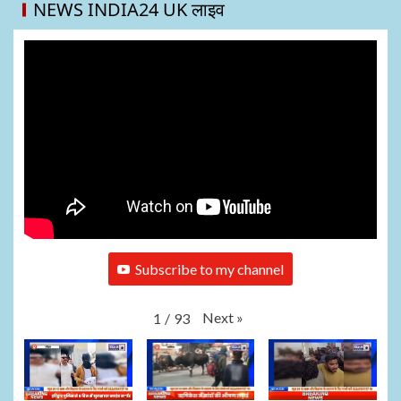
NEWS INDIA24 UK लाइव
Subscribe to my channel
Next
»
1
/
93