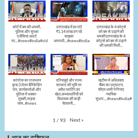
कोर्ट में बम की धमकी,
उत्तराखंड में हर घंटे
उत्तराखंड के 4 कोर्ट्स
पुलिस और सुरक्षा
₹1.14 लाख ठग रहे
को बम से उड़ाने की
एजेंसियां अलर्ट
साइबर
धमकीउत्तराखंड के 4
पर...#news#india#video#viral
अपराधी...#news#india#video#viral
कोर्ट्स को बम से उड़ाने
की धमकी मिली...
कांग्रेस का राजभवन
दरियाबुर्द और राज्य
खटीमा में अधिवक्ता
कूच:3 लेयर बैरिकेडिंग
सरकार की भूमि पर
चैंबर का उद्घाटन,
पार, कार्यकर्ताओं और
अवैध प्लाटिंग का
सीएम धामी ने गिनाए
पुलिस में धक्का-
खेल,कब्जाधारियों को
न्यायिक
मुक्की,सड़क
विधायक की कड़ी
सुधार....#news#india#vid
जाम..#news
चेतावनी...
Next
»
1
/
93
आज का राशिफल