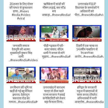
20 हजार के लिए दोस्त
ऋषिकेश में सांडों की
उत्तराखंड में BJP
की पत्थर से कुचलकर
भीषण लड़ाई, बस स्टैंड
विधायक के समर्थकों ने
हत्या...#news
बना
अधिकारी को
#india #video
अखाड़ा...#news#india#video#viral
पीटा...#news#india#video
#viral
जनजाति समाज
पौड़ी गढ़वाल में प्री-
टिहरी में एक चाचा पर
देवभूमि की आत्मा:
बजट संवाद: सीएम
14 वर्षीय नाबालिग से
मुख्यमंत्री पुष्कर सिंह
धामी ने जनता से मांगे
रेप करने का
धामी
सुझाव....#news#india#video#viral
आरोप...#news#india#vid
..#news#india#video#viral
वन विभाग की भूमि पर
उत्तराखंड में चारधाम
हरिद्वार के सरकारी
खड़ी हो गई बहु मंजिला
यात्रा से ठीक पहले
स्कूल में छात्राओं से
इमारत, देहरादून
राज्य सरकार ने हवाई
साफ कराए टॉयलेट
चकराता रोड का
कनेक्टिविटी को लेकर
अभिभावकों में भारी
मामला...#news#india#video
बड़ा फैसला लिया..
आक्रोश...#news#india