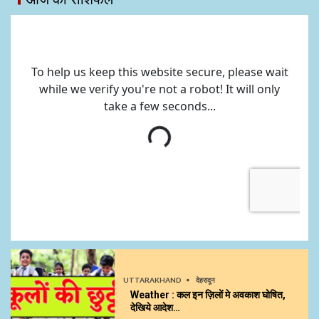
UTTARAKHAND
देहरादून
Weather : कल इन ज़िलों मे अवकाश घोषित,
देखिये आदेश…