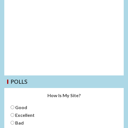
POLLS
How Is My Site?
Good
Excellent
Bad