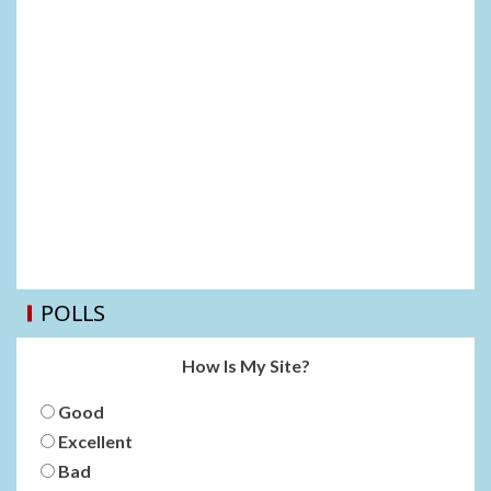
POLLS
How Is My Site?
Good
Excellent
Bad