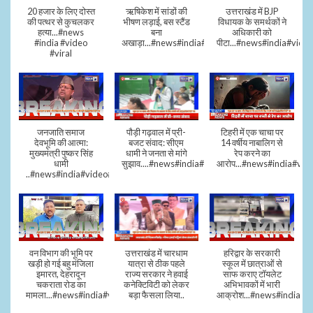
20 हजार के लिए दोस्त
ऋषिकेश में सांडों की
उत्तराखंड में BJP
की पत्थर से कुचलकर
भीषण लड़ाई, बस स्टैंड
विधायक के समर्थकों ने
हत्या...#news
बना
अधिकारी को
#india #video
अखाड़ा...#news#india#video#viral
पीटा...#news#india#video
#viral
जनजाति समाज
पौड़ी गढ़वाल में प्री-
टिहरी में एक चाचा पर
देवभूमि की आत्मा:
बजट संवाद: सीएम
14 वर्षीय नाबालिग से
मुख्यमंत्री पुष्कर सिंह
धामी ने जनता से मांगे
रेप करने का
धामी
सुझाव....#news#india#video#viral
आरोप...#news#india#vid
..#news#india#video#viral
वन विभाग की भूमि पर
उत्तराखंड में चारधाम
हरिद्वार के सरकारी
खड़ी हो गई बहु मंजिला
यात्रा से ठीक पहले
स्कूल में छात्राओं से
इमारत, देहरादून
राज्य सरकार ने हवाई
साफ कराए टॉयलेट
चकराता रोड का
कनेक्टिविटी को लेकर
अभिभावकों में भारी
मामला...#news#india#video
बड़ा फैसला लिया..
आक्रोश...#news#india