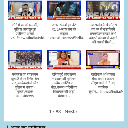
कोर्ट में बम की धमकी,
उत्तराखंड में हर घंटे
उत्तराखंड के 4 कोर्ट्स
पुलिस और सुरक्षा
₹1.14 लाख ठग रहे
को बम से उड़ाने की
एजेंसियां अलर्ट
साइबर
धमकीउत्तराखंड के 4
पर...#news#india#video#viral
अपराधी...#news#india#video#viral
कोर्ट्स को बम से उड़ाने
की धमकी मिली...
कांग्रेस का राजभवन
दरियाबुर्द और राज्य
खटीमा में अधिवक्ता
कूच:3 लेयर बैरिकेडिंग
सरकार की भूमि पर
चैंबर का उद्घाटन,
पार, कार्यकर्ताओं और
अवैध प्लाटिंग का
सीएम धामी ने गिनाए
पुलिस में धक्का-
खेल,कब्जाधारियों को
न्यायिक
मुक्की,सड़क
विधायक की कड़ी
सुधार....#news#india#vid
जाम..#news
चेतावनी...
Next
»
1
/
93
आज का राशिफल