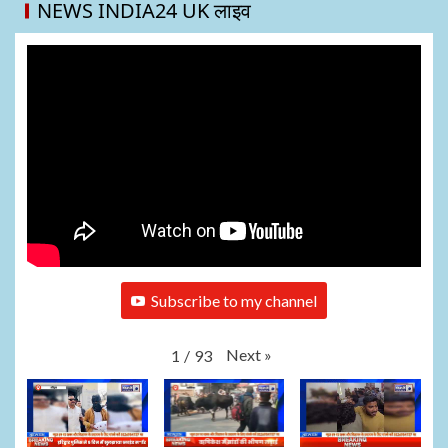
NEWS INDIA24 UK लाइव
Subscribe to my channel
Next
»
1
/
93