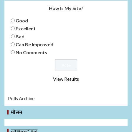
How Is My Site?
Good
Excellent
Bad
Can Be Improved
No Comments
View Results
Polls Archive
मौसम
लाइफस्टाइल