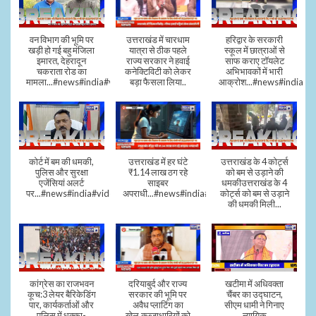
वन विभाग की भूमि पर
उत्तराखंड में चारधाम
हरिद्वार के सरकारी
खड़ी हो गई बहु मंजिला
यात्रा से ठीक पहले
स्कूल में छात्राओं से
इमारत, देहरादून
राज्य सरकार ने हवाई
साफ कराए टॉयलेट
चकराता रोड का
कनेक्टिविटी को लेकर
अभिभावकों में भारी
मामला...#news#india#video
बड़ा फैसला लिया..
आक्रोश...#news#india
कोर्ट में बम की धमकी,
उत्तराखंड में हर घंटे
उत्तराखंड के 4 कोर्ट्स
पुलिस और सुरक्षा
₹1.14 लाख ठग रहे
को बम से उड़ाने की
एजेंसियां अलर्ट
साइबर
धमकीउत्तराखंड के 4
पर...#news#india#video#viral
अपराधी...#news#india#video#viral
कोर्ट्स को बम से उड़ाने
की धमकी मिली...
कांग्रेस का राजभवन
दरियाबुर्द और राज्य
खटीमा में अधिवक्ता
कूच:3 लेयर बैरिकेडिंग
सरकार की भूमि पर
चैंबर का उद्घाटन,
पार, कार्यकर्ताओं और
अवैध प्लाटिंग का
सीएम धामी ने गिनाए
पुलिस में धक्का-
खेल,कब्जाधारियों को
न्यायिक