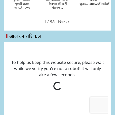
मुक्की,सड़क
विधायक की कड़ी
सुधार....#news#india#vid
जाम..#news
चेतावनी...
Next
»
1
/
93
आज का राशिफल