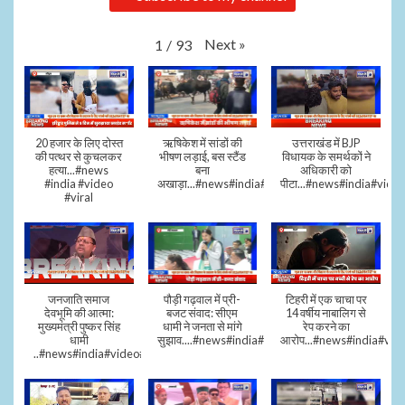
Next
»
1
/
93
20 हजार के लिए दोस्त
ऋषिकेश में सांडों की
उत्तराखंड में BJP
की पत्थर से कुचलकर
भीषण लड़ाई, बस स्टैंड
विधायक के समर्थकों ने
हत्या...#news
बना
अधिकारी को
#india #video
अखाड़ा...#news#india#video#viral
पीटा...#news#india#video
#viral
जनजाति समाज
पौड़ी गढ़वाल में प्री-
टिहरी में एक चाचा पर
देवभूमि की आत्मा:
बजट संवाद: सीएम
14 वर्षीय नाबालिग से
मुख्यमंत्री पुष्कर सिंह
धामी ने जनता से मांगे
रेप करने का
धामी
सुझाव....#news#india#video#viral
आरोप...#news#india#vid
..#news#india#video#viral