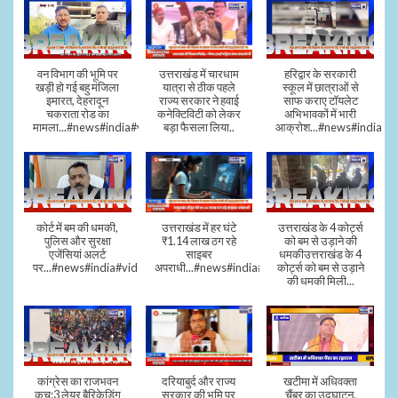
वन विभाग की भूमि पर
उत्तराखंड में चारधाम
हरिद्वार के सरकारी
खड़ी हो गई बहु मंजिला
यात्रा से ठीक पहले
स्कूल में छात्राओं से
इमारत, देहरादून
राज्य सरकार ने हवाई
साफ कराए टॉयलेट
चकराता रोड का
कनेक्टिविटी को लेकर
अभिभावकों में भारी
मामला...#news#india#video
बड़ा फैसला लिया..
आक्रोश...#news#india
कोर्ट में बम की धमकी,
उत्तराखंड में हर घंटे
उत्तराखंड के 4 कोर्ट्स
पुलिस और सुरक्षा
₹1.14 लाख ठग रहे
को बम से उड़ाने की
एजेंसियां अलर्ट
साइबर
धमकीउत्तराखंड के 4
पर...#news#india#video#viral
अपराधी...#news#india#video#viral
कोर्ट्स को बम से उड़ाने
की धमकी मिली...
कांग्रेस का राजभवन
दरियाबुर्द और राज्य
खटीमा में अधिवक्ता
कूच:3 लेयर बैरिकेडिंग
सरकार की भूमि पर
चैंबर का उद्घाटन,