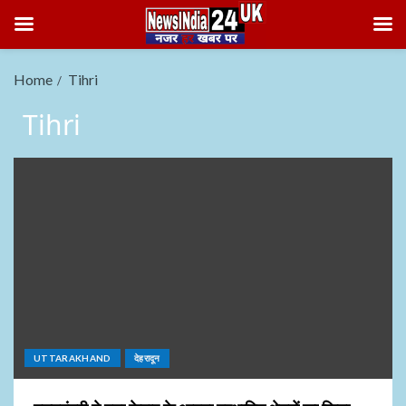
Home
Tihri
Tihri
UTTARAKHAND
देहरादून