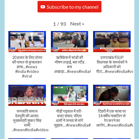
Subscribe to my channel
Next
»
1
/
93
20 हजार के लिए दोस्त
ऋषिकेश में सांडों की
उत्तराखंड में BJP
की पत्थर से कुचलकर
भीषण लड़ाई, बस स्टैंड
विधायक के समर्थकों ने
हत्या...#news
बना
अधिकारी को
#india #video
अखाड़ा...#news#india#video#viral
पीटा...#news#india#video
#viral
जनजाति समाज
पौड़ी गढ़वाल में प्री-
टिहरी में एक चाचा पर
देवभूमि की आत्मा:
बजट संवाद: सीएम
14 वर्षीय नाबालिग से
मुख्यमंत्री पुष्कर सिंह
धामी ने जनता से मांगे
रेप करने का
धामी
सुझाव....#news#india#video#viral
आरोप...#news#india#vid
..#news#india#video#viral