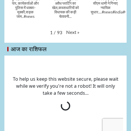
पार, कार्यकर्ताओं और
अवैध प्लाटिंग का
सीएम धामी ने गिनाए
पुलिस में धक्का-
खेल,कब्जाधारियों को
न्यायिक
मुक्की,सड़क
विधायक की कड़ी
सुधार....#news#india#vid
जाम..#news
चेतावनी...
Next
»
1
/
93
आज का राशिफल