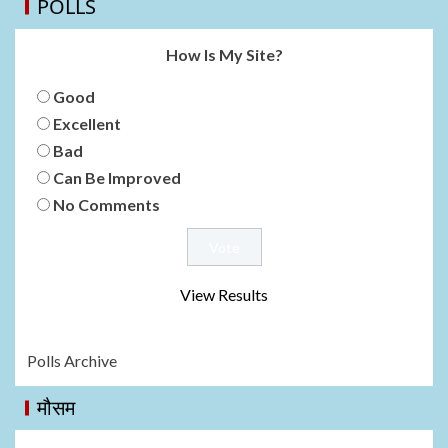
POLLS
How Is My Site?
Good
Excellent
Bad
Can Be Improved
No Comments
View Results
Polls Archive
मौसम