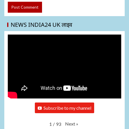
NEWS INDIA24 UK लाइव
Subscribe to my channel
Next
»
1
/
93