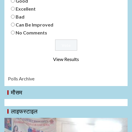
Good
Excellent
Bad
Can Be Improved
No Comments
View Results
Polls Archive
मौसम
लाइफस्टाइल