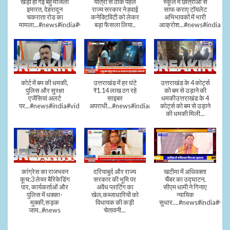
खड़ी हो गई बहु मंजिला
यात्रा से ठीक पहले
स्कूल में छात्राओं से
इमारत, देहरादून
राज्य सरकार ने हवाई
साफ कराए टॉयलेट
चकराता रोड का
कनेक्टिविटी को लेकर
अभिभावकों में भारी
मामला...#news#india#video
बड़ा फैसला लिया..
आक्रोश...#news#india
कोर्ट में बम की धमकी,
उत्तराखंड में हर घंटे
उत्तराखंड के 4 कोर्ट्स
पुलिस और सुरक्षा
₹1.14 लाख ठग रहे
को बम से उड़ाने की
एजेंसियां अलर्ट
साइबर
धमकीउत्तराखंड के 4
पर...#news#india#video#viral
अपराधी...#news#india#video#viral
कोर्ट्स को बम से उड़ाने
की धमकी मिली...
कांग्रेस का राजभवन
दरियाबुर्द और राज्य
खटीमा में अधिवक्ता
कूच:3 लेयर बैरिकेडिंग
सरकार की भूमि पर
चैंबर का उद्घाटन,
पार, कार्यकर्ताओं और
अवैध प्लाटिंग का
सीएम धामी ने गिनाए
पुलिस में धक्का-
खेल,कब्जाधारियों को
न्यायिक
मुक्की,सड़क
विधायक की कड़ी
सुधार....#news#india#vid
जाम..#news
चेतावनी...