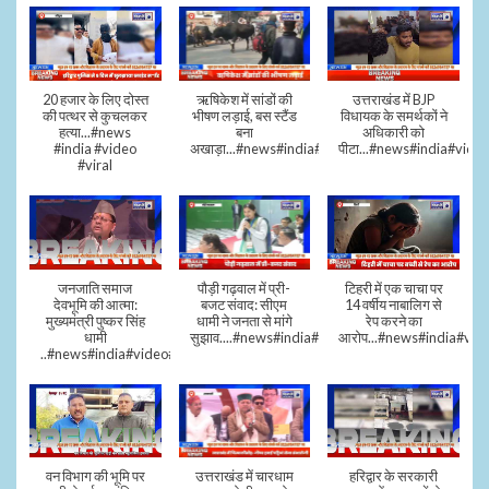
20 हजार के लिए दोस्त
ऋषिकेश में सांडों की
उत्तराखंड में BJP
की पत्थर से कुचलकर
भीषण लड़ाई, बस स्टैंड
विधायक के समर्थकों ने
हत्या...#news
बना
अधिकारी को
#india #video
अखाड़ा...#news#india#video#viral
पीटा...#news#india#video
#viral
जनजाति समाज
पौड़ी गढ़वाल में प्री-
टिहरी में एक चाचा पर
देवभूमि की आत्मा:
बजट संवाद: सीएम
14 वर्षीय नाबालिग से
मुख्यमंत्री पुष्कर सिंह
धामी ने जनता से मांगे
रेप करने का
धामी
सुझाव....#news#india#video#viral
आरोप...#news#india#vid
..#news#india#video#viral
वन विभाग की भूमि पर
उत्तराखंड में चारधाम
हरिद्वार के सरकारी