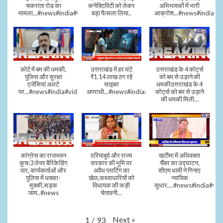
चकराता रोड का
कनेक्टिविटी को लेकर
अभिभावकों में भारी
मामला...#news#india#video
बड़ा फैसला लिया..
आक्रोश...#news#india
कोर्ट में बम की धमकी,
उत्तराखंड में हर घंटे
उत्तराखंड के 4 कोर्ट्स
पुलिस और सुरक्षा
₹1.14 लाख ठग रहे
को बम से उड़ाने की
एजेंसियां अलर्ट
साइबर
धमकीउत्तराखंड के 4
पर...#news#india#video#viral
अपराधी...#news#india#video#viral
कोर्ट्स को बम से उड़ाने
की धमकी मिली...
कांग्रेस का राजभवन
दरियाबुर्द और राज्य
खटीमा में अधिवक्ता
कूच:3 लेयर बैरिकेडिंग
सरकार की भूमि पर
चैंबर का उद्घाटन,
पार, कार्यकर्ताओं और
अवैध प्लाटिंग का
सीएम धामी ने गिनाए
पुलिस में धक्का-
खेल,कब्जाधारियों को
न्यायिक
मुक्की,सड़क
विधायक की कड़ी
सुधार....#news#india#vid
जाम..#news
चेतावनी...
Next
»
1
/
93