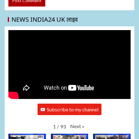
NEWS INDIA24 UK लाइव
Subscribe to my channel
Next
»
1
/
93