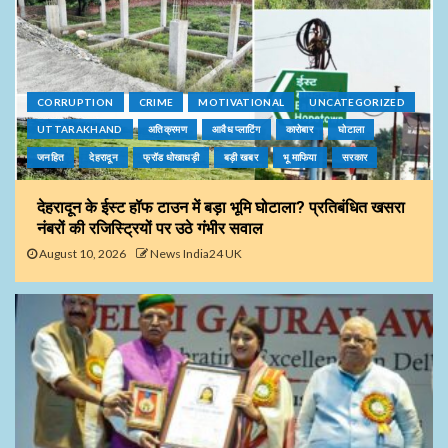
CORRUPTION
CRIME
MOTIVATIONAL
UNCATEGORIZED
UTTARAKHAND
अतिक्रमण
आवैध प्लाटिंग
कारोबार
घोटाला
जनहित
देहरादून
फ्रॉड धोखाधड़ी
बड़ी खबर
भू माफिया
सरकार
देहरादून के ईस्ट हॉफ टाउन में बड़ा भूमि घोटाला? प्रतिबंधित खसरा
नंबरों की रजिस्ट्रियों पर उठे गंभीर सवाल
August 10, 2026
News India24 UK