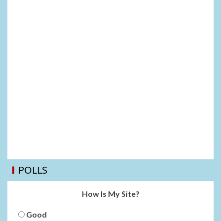
POLLS
How Is My Site?
Good