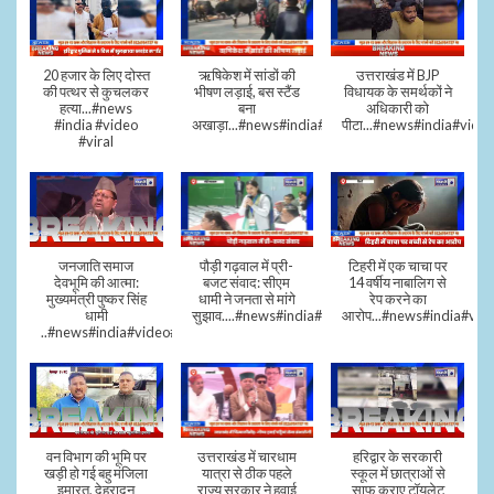
20 हजार के लिए दोस्त
ऋषिकेश में सांडों की
उत्तराखंड में BJP
की पत्थर से कुचलकर
भीषण लड़ाई, बस स्टैंड
विधायक के समर्थकों ने
हत्या...#news
बना
अधिकारी को
#india #video
अखाड़ा...#news#india#video#viral
पीटा...#news#india#video
#viral
जनजाति समाज
पौड़ी गढ़वाल में प्री-
टिहरी में एक चाचा पर
देवभूमि की आत्मा:
बजट संवाद: सीएम
14 वर्षीय नाबालिग से
मुख्यमंत्री पुष्कर सिंह
धामी ने जनता से मांगे
रेप करने का
धामी
सुझाव....#news#india#video#viral
आरोप...#news#india#vid
..#news#india#video#viral
वन विभाग की भूमि पर
उत्तराखंड में चारधाम
हरिद्वार के सरकारी
खड़ी हो गई बहु मंजिला
यात्रा से ठीक पहले
स्कूल में छात्राओं से
इमारत, देहरादून
राज्य सरकार ने हवाई
साफ कराए टॉयलेट