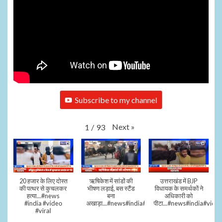
Subscribe to my channel
Next
»
1
/
93
20 हजार के लिए दोस्त
ऋषिकेश में सांडों की
उत्तराखंड में BJP
की पत्थर से कुचलकर
भीषण लड़ाई, बस स्टैंड
विधायक के समर्थकों ने
हत्या...#news
बना
अधिकारी को
#india #video
अखाड़ा...#news#india#video#viral
पीटा...#news#india#video
#viral