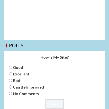
POLLS
How Is My Site?
Good
Excellent
Bad
Can Be Improved
No Comments