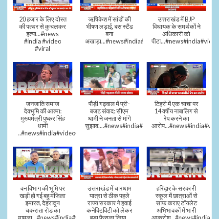
20 हजार के लिए दोस्त
ऋषिकेश में सांडों की
उत्तराखंड में BJP
की पत्थर से कुचलकर
भीषण लड़ाई, बस स्टैंड
विधायक के समर्थकों ने
हत्या...#news
बना
अधिकारी को
#india #video
अखाड़ा...#news#india#video#viral
पीटा...#news#india#video
#viral
जनजाति समाज
पौड़ी गढ़वाल में प्री-
टिहरी में एक चाचा पर
देवभूमि की आत्मा:
बजट संवाद: सीएम
14 वर्षीय नाबालिग से
मुख्यमंत्री पुष्कर सिंह
धामी ने जनता से मांगे
रेप करने का
धामी
सुझाव....#news#india#video#viral
आरोप...#news#india#vid
..#news#india#video#viral
वन विभाग की भूमि पर
उत्तराखंड में चारधाम
हरिद्वार के सरकारी
खड़ी हो गई बहु मंजिला
यात्रा से ठीक पहले
स्कूल में छात्राओं से
इमारत, देहरादून
राज्य सरकार ने हवाई
साफ कराए टॉयलेट
चकराता रोड का
कनेक्टिविटी को लेकर
अभिभावकों में भारी
मामला...#news#india#video
बड़ा फैसला लिया..
आक्रोश...#news#india