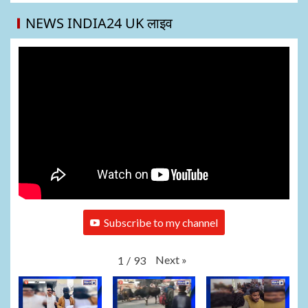
NEWS INDIA24 UK लाइव
Subscribe to my channel
Next
»
1
/
93