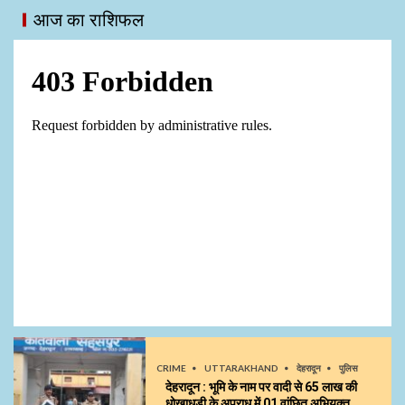
आज का राशिफल
CRIME
UTTARAKHAND
देहरादून
पुलिस
देहरादून : भूमि के नाम पर वादी से 65 लाख की
धोखाधडी के अपराध में 01 वांछित अभियुक्त