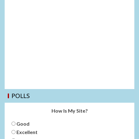
POLLS
How Is My Site?
Good
Excellent