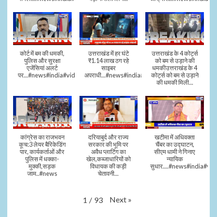
कोर्ट में बम की धमकी,
उत्तराखंड में हर घंटे
उत्तराखंड के 4 कोर्ट्स
पुलिस और सुरक्षा
₹1.14 लाख ठग रहे
को बम से उड़ाने की
एजेंसियां अलर्ट
साइबर
धमकीउत्तराखंड के 4
पर...#news#india#video#viral
अपराधी...#news#india#video#viral
कोर्ट्स को बम से उड़ाने
की धमकी मिली...
कांग्रेस का राजभवन
दरियाबुर्द और राज्य
खटीमा में अधिवक्ता
कूच:3 लेयर बैरिकेडिंग
सरकार की भूमि पर
चैंबर का उद्घाटन,
पार, कार्यकर्ताओं और
अवैध प्लाटिंग का
सीएम धामी ने गिनाए
पुलिस में धक्का-
खेल,कब्जाधारियों को
न्यायिक
मुक्की,सड़क
विधायक की कड़ी
सुधार....#news#india#vid
जाम..#news
चेतावनी...
Next
»
1
/
93