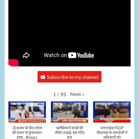
Subscribe to my channel
Next
»
1
/
93
20 हजार के लिए दोस्त
ऋषिकेश में सांडों की
उत्तराखंड में BJP
की पत्थर से कुचलकर
भीषण लड़ाई, बस स्टैंड
विधायक के समर्थकों ने
हत्या...#news
बना
अधिकारी को