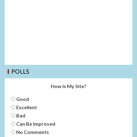
POLLS
How Is My Site?
Good
Excellent
Bad
Can Be Improved
No Comments