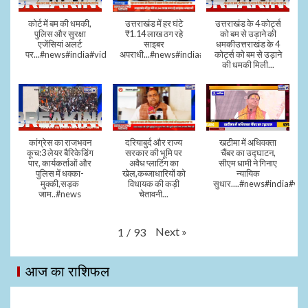
कोर्ट में बम की धमकी,
उत्तराखंड में हर घंटे
उत्तराखंड के 4 कोर्ट्स
पुलिस और सुरक्षा
₹1.14 लाख ठग रहे
को बम से उड़ाने की
एजेंसियां अलर्ट
साइबर
धमकीउत्तराखंड के 4
पर...#news#india#video#viral
अपराधी...#news#india#video#viral
कोर्ट्स को बम से उड़ाने
की धमकी मिली...
कांग्रेस का राजभवन
दरियाबुर्द और राज्य
खटीमा में अधिवक्ता
कूच:3 लेयर बैरिकेडिंग
सरकार की भूमि पर
चैंबर का उद्घाटन,
पार, कार्यकर्ताओं और
अवैध प्लाटिंग का
सीएम धामी ने गिनाए
पुलिस में धक्का-
खेल,कब्जाधारियों को
न्यायिक
मुक्की,सड़क
विधायक की कड़ी
सुधार....#news#india#vid
जाम..#news
चेतावनी...
Next
»
1
/
93
आज का राशिफल