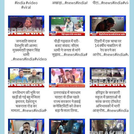
#india #video
अखाड़ा...#news#india#video#viral
पीटा...#news#india#video
#viral
जनजाति समाज
पौड़ी गढ़वाल में प्री-
टिहरी में एक चाचा पर
देवभूमि की आत्मा:
बजट संवाद: सीएम
14 वर्षीय नाबालिग से
मुख्यमंत्री पुष्कर सिंह
धामी ने जनता से मांगे
रेप करने का
धामी
सुझाव....#news#india#video#viral
आरोप...#news#india#vid
..#news#india#video#viral
वन विभाग की भूमि पर
उत्तराखंड में चारधाम
हरिद्वार के सरकारी
खड़ी हो गई बहु मंजिला
यात्रा से ठीक पहले
स्कूल में छात्राओं से
इमारत, देहरादून
राज्य सरकार ने हवाई
साफ कराए टॉयलेट
चकराता रोड का
कनेक्टिविटी को लेकर
अभिभावकों में भारी
मामला...#news#india#video
बड़ा फैसला लिया..
आक्रोश...#news#india