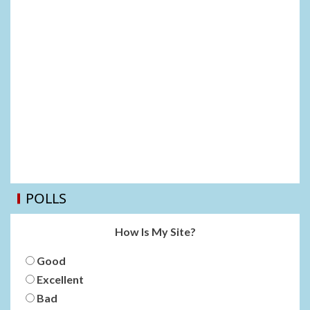
POLLS
How Is My Site?
Good
Excellent
Bad