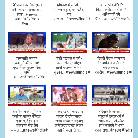
20 हजार के लिए दोस्त
ऋषिकेश में सांडों की
उत्तराखंड में BJP
की पत्थर से कुचलकर
भीषण लड़ाई, बस स्टैंड
विधायक के समर्थकों ने
हत्या...#news
बना
अधिकारी को
#india #video
अखाड़ा...#news#india#video#viral
पीटा...#news#india#video
#viral
जनजाति समाज
पौड़ी गढ़वाल में प्री-
टिहरी में एक चाचा पर
देवभूमि की आत्मा:
बजट संवाद: सीएम
14 वर्षीय नाबालिग से
मुख्यमंत्री पुष्कर सिंह
धामी ने जनता से मांगे
रेप करने का
धामी
सुझाव....#news#india#video#viral
आरोप...#news#india#vid
..#news#india#video#viral
वन विभाग की भूमि पर
उत्तराखंड में चारधाम
हरिद्वार के सरकारी
खड़ी हो गई बहु मंजिला
यात्रा से ठीक पहले
स्कूल में छात्राओं से
इमारत, देहरादून
राज्य सरकार ने हवाई
साफ कराए टॉयलेट
चकराता रोड का
कनेक्टिविटी को लेकर
अभिभावकों में भारी
मामला...#news#india#video
बड़ा फैसला लिया..
आक्रोश...#news#india