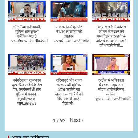
कोर्ट में बम की धमकी,
उत्तराखंड में हर घंटे
उत्तराखंड के 4 कोर्ट्स
पुलिस और सुरक्षा
₹1.14 लाख ठग रहे
को बम से उड़ाने की
एजेंसियां अलर्ट
साइबर
धमकीउत्तराखंड के 4
पर...#news#india#video#viral
अपराधी...#news#india#video#viral
कोर्ट्स को बम से उड़ाने
की धमकी मिली...
कांग्रेस का राजभवन
दरियाबुर्द और राज्य
खटीमा में अधिवक्ता
कूच:3 लेयर बैरिकेडिंग
सरकार की भूमि पर
चैंबर का उद्घाटन,
पार, कार्यकर्ताओं और
अवैध प्लाटिंग का
सीएम धामी ने गिनाए
पुलिस में धक्का-
खेल,कब्जाधारियों को
न्यायिक
मुक्की,सड़क
विधायक की कड़ी
सुधार....#news#india#vid
जाम..#news
चेतावनी...
Next
»
1
/
93
आज का राशिफल