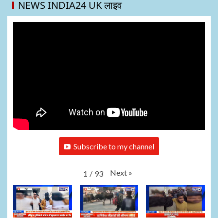
NEWS INDIA24 UK लाइव
Subscribe to my channel
Next
»
1
/
93