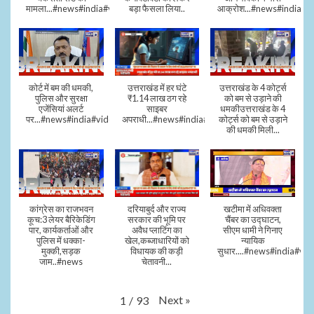
मामला...#news#india#video
बड़ा फैसला लिया..
आक्रोश...#news#india
कोर्ट में बम की धमकी,
उत्तराखंड में हर घंटे
उत्तराखंड के 4 कोर्ट्स
पुलिस और सुरक्षा
₹1.14 लाख ठग रहे
को बम से उड़ाने की
एजेंसियां अलर्ट
साइबर
धमकीउत्तराखंड के 4
पर...#news#india#video#viral
अपराधी...#news#india#video#viral
कोर्ट्स को बम से उड़ाने
की धमकी मिली...
कांग्रेस का राजभवन
दरियाबुर्द और राज्य
खटीमा में अधिवक्ता
कूच:3 लेयर बैरिकेडिंग
सरकार की भूमि पर
चैंबर का उद्घाटन,
पार, कार्यकर्ताओं और
अवैध प्लाटिंग का
सीएम धामी ने गिनाए
पुलिस में धक्का-
खेल,कब्जाधारियों को
न्यायिक
मुक्की,सड़क
विधायक की कड़ी
सुधार....#news#india#vid
जाम..#news
चेतावनी...
Next
»
1
/
93