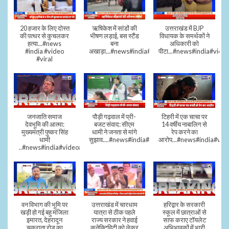
20 हजार के लिए दोस्त
ऋषिकेश में सांडों की
उत्तराखंड में BJP
की पत्थर से कुचलकर
भीषण लड़ाई, बस स्टैंड
विधायक के समर्थकों ने
हत्या...#news
बना
अधिकारी को
#india #video
अखाड़ा...#news#india#video#viral
पीटा...#news#india#video
#viral
जनजाति समाज
पौड़ी गढ़वाल में प्री-
टिहरी में एक चाचा पर
देवभूमि की आत्मा:
बजट संवाद: सीएम
14 वर्षीय नाबालिग से
मुख्यमंत्री पुष्कर सिंह
धामी ने जनता से मांगे
रेप करने का
धामी
सुझाव....#news#india#video#viral
आरोप...#news#india#vid
..#news#india#video#viral
वन विभाग की भूमि पर
उत्तराखंड में चारधाम
हरिद्वार के सरकारी
खड़ी हो गई बहु मंजिला
यात्रा से ठीक पहले
स्कूल में छात्राओं से
इमारत, देहरादून
राज्य सरकार ने हवाई
साफ कराए टॉयलेट
चकराता रोड का
कनेक्टिविटी को लेकर
अभिभावकों में भारी