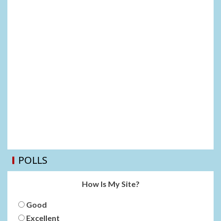
POLLS
How Is My Site?
Good
Excellent