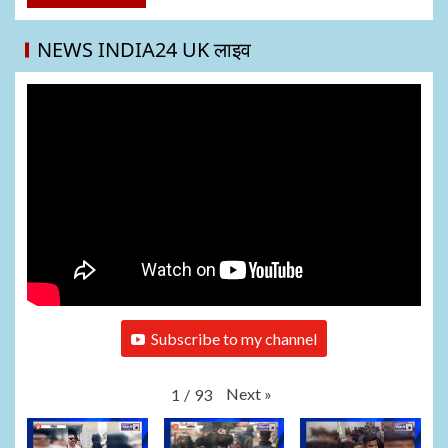
NEWS INDIA24 UK लाइव
Subscribe to my channel
Next
»
1
/
93