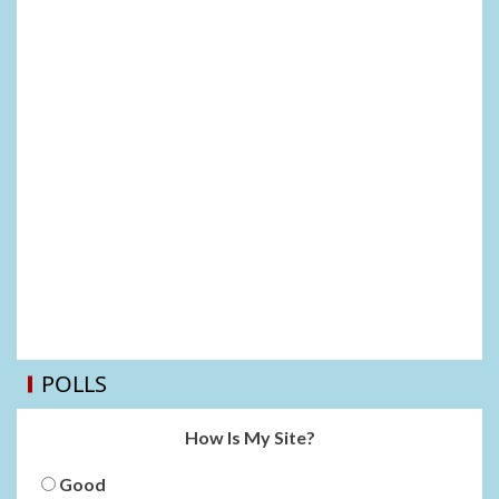
POLLS
How Is My Site?
Good