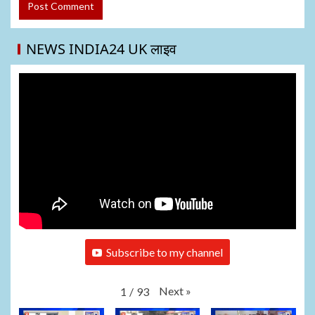
NEWS INDIA24 UK लाइव
Subscribe to my channel
Next
»
1
/
93