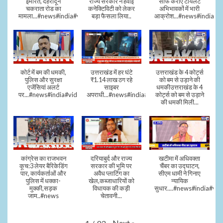
इमारत, देहरादून
राज्य सरकार ने हवाई
साफ कराए टॉयलेट
चकराता रोड का
कनेक्टिविटी को लेकर
अभिभावकों में भारी
मामला...#news#india#video
बड़ा फैसला लिया..
आक्रोश...#news#india
कोर्ट में बम की धमकी,
उत्तराखंड में हर घंटे
उत्तराखंड के 4 कोर्ट्स
पुलिस और सुरक्षा
₹1.14 लाख ठग रहे
को बम से उड़ाने की
एजेंसियां अलर्ट
साइबर
धमकीउत्तराखंड के 4
पर...#news#india#video#viral
अपराधी...#news#india#video#viral
कोर्ट्स को बम से उड़ाने
की धमकी मिली...
कांग्रेस का राजभवन
दरियाबुर्द और राज्य
खटीमा में अधिवक्ता
कूच:3 लेयर बैरिकेडिंग
सरकार की भूमि पर
चैंबर का उद्घाटन,
पार, कार्यकर्ताओं और
अवैध प्लाटिंग का
सीएम धामी ने गिनाए
पुलिस में धक्का-
खेल,कब्जाधारियों को
न्यायिक
मुक्की,सड़क
विधायक की कड़ी
सुधार....#news#india#vid
जाम..#news
चेतावनी...
Next
»