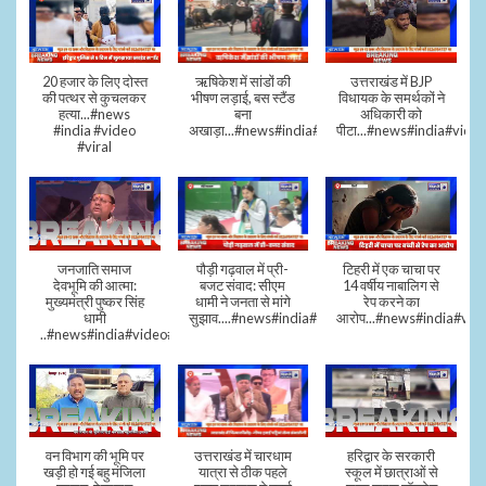
20 हजार के लिए दोस्त
ऋषिकेश में सांडों की
उत्तराखंड में BJP
की पत्थर से कुचलकर
भीषण लड़ाई, बस स्टैंड
विधायक के समर्थकों ने
हत्या...#news
बना
अधिकारी को
#india #video
अखाड़ा...#news#india#video#viral
पीटा...#news#india#video
#viral
जनजाति समाज
पौड़ी गढ़वाल में प्री-
टिहरी में एक चाचा पर
देवभूमि की आत्मा:
बजट संवाद: सीएम
14 वर्षीय नाबालिग से
मुख्यमंत्री पुष्कर सिंह
धामी ने जनता से मांगे
रेप करने का
धामी
सुझाव....#news#india#video#viral
आरोप...#news#india#vid
..#news#india#video#viral
वन विभाग की भूमि पर
उत्तराखंड में चारधाम
हरिद्वार के सरकारी
खड़ी हो गई बहु मंजिला
यात्रा से ठीक पहले
स्कूल में छात्राओं से