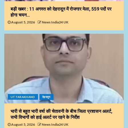
बड़ी खबर : 11 अगस्त को देहरादून में रोजगार मेला, 559 पदों पर
होगा चयन…
August 5, 2026
News India24 UK
UTTARAKHAND
देहरादून
भारी से बहुत भारी वर्षा की चेतावनी के बीच जिला प्रशासन अलर्ट,
सभी विभागों को हाई अलर्ट पर रहने के निर्देश
August 5, 2026
News India24 UK