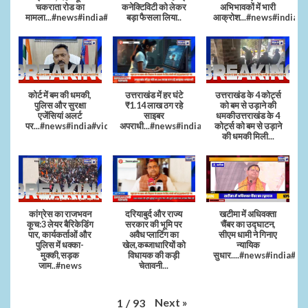
चकराता रोड का
कनेक्टिविटी को लेकर
अभिभावकों में भारी
मामला...#news#india#video
बड़ा फैसला लिया..
आक्रोश...#news#india
कोर्ट में बम की धमकी,
उत्तराखंड में हर घंटे
उत्तराखंड के 4 कोर्ट्स
पुलिस और सुरक्षा
₹1.14 लाख ठग रहे
को बम से उड़ाने की
एजेंसियां अलर्ट
साइबर
धमकीउत्तराखंड के 4
पर...#news#india#video#viral
अपराधी...#news#india#video#viral
कोर्ट्स को बम से उड़ाने
की धमकी मिली...
कांग्रेस का राजभवन
दरियाबुर्द और राज्य
खटीमा में अधिवक्ता
कूच:3 लेयर बैरिकेडिंग
सरकार की भूमि पर
चैंबर का उद्घाटन,
पार, कार्यकर्ताओं और
अवैध प्लाटिंग का
सीएम धामी ने गिनाए
पुलिस में धक्का-
खेल,कब्जाधारियों को
न्यायिक
मुक्की,सड़क
विधायक की कड़ी
सुधार....#news#india#vi
जाम..#news
चेतावनी...
Next
»
1
/
93