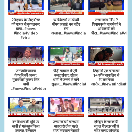
20 हजार के लिए दोस्त
ऋषिकेश में सांडों की
उत्तराखंड में BJP
की पत्थर से कुचलकर
भीषण लड़ाई, बस स्टैंड
विधायक के समर्थकों ने
हत्या...#news
बना
अधिकारी को
#india #video
अखाड़ा...#news#india#video#viral
पीटा...#news#india#vide
#viral
जनजाति समाज
पौड़ी गढ़वाल में प्री-
टिहरी में एक चाचा पर
देवभूमि की आत्मा:
बजट संवाद: सीएम
14 वर्षीय नाबालिग से
मुख्यमंत्री पुष्कर सिंह
धामी ने जनता से मांगे
रेप करने का
धामी
सुझाव....#news#india#video#viral
आरोप...#news#india#vi
..#news#india#video#viral
वन विभाग की भूमि पर
उत्तराखंड में चारधाम
हरिद्वार के सरकारी
खड़ी हो गई बहु मंजिला
यात्रा से ठीक पहले
स्कूल में छात्राओं से
इमारत, देहरादून
राज्य सरकार ने हवाई
साफ कराए टॉयलेट