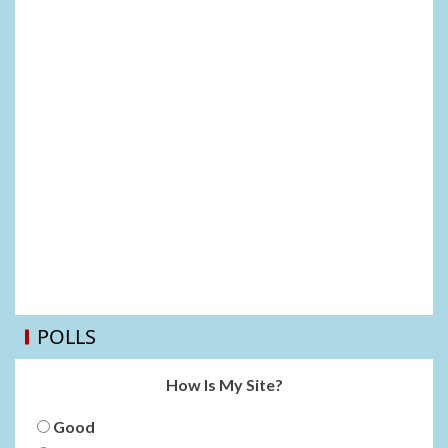
POLLS
How Is My Site?
Good