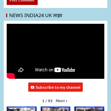
NEWS INDIA24 UK लाइव
Subscribe to my channel
Next
»
1
/
93