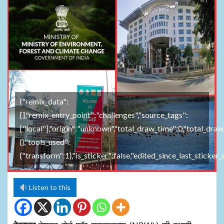
{"remix_data":
[],"remix_entry_point":"challenges","source_tags":
["local"],"origin":"unknown","total_draw_time":0,"total_dra
{},"tools_used":
{"transform":1},"is_sticker":false,"edited_since_last_sticker
Listen to this