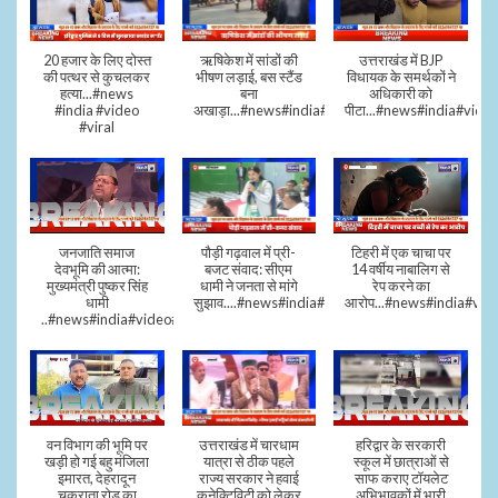
20 हजार के लिए दोस्त
ऋषिकेश में सांडों की
उत्तराखंड में BJP
की पत्थर से कुचलकर
भीषण लड़ाई, बस स्टैंड
विधायक के समर्थकों ने
हत्या...#news
बना
अधिकारी को
#india #video
अखाड़ा...#news#india#video#viral
पीटा...#news#india#video
#viral
जनजाति समाज
पौड़ी गढ़वाल में प्री-
टिहरी में एक चाचा पर
देवभूमि की आत्मा:
बजट संवाद: सीएम
14 वर्षीय नाबालिग से
मुख्यमंत्री पुष्कर सिंह
धामी ने जनता से मांगे
रेप करने का
धामी
सुझाव....#news#india#video#viral
आरोप...#news#india#vid
..#news#india#video#viral
वन विभाग की भूमि पर
उत्तराखंड में चारधाम
हरिद्वार के सरकारी
खड़ी हो गई बहु मंजिला
यात्रा से ठीक पहले
स्कूल में छात्राओं से
इमारत, देहरादून
राज्य सरकार ने हवाई
साफ कराए टॉयलेट
चकराता रोड का
कनेक्टिविटी को लेकर
अभिभावकों में भारी