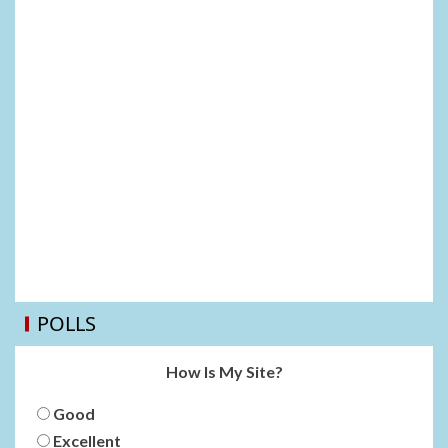
POLLS
How Is My Site?
Good
Excellent