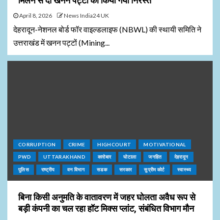
मिलने से दो खनन पट्टों को किया गया निरस्त
April 8, 2026
News India24 UK
देहरादून-नेशनल बोर्ड फॉर वाइल्डलाइफ (NBWL) की स्थायी समिति ने
उत्तराखंड में खनन पट्टों (Mining...
CORRUPTION
CRIME
HIGHCOURT
MOTIVATIONAL
PWD
UTTARAKHAND
कारोबार
घोटाला
जनहित
देहरादून
पुलिस
राष्ट्रीय
वन विभाग
सडक
सरकार
सुप्रीम कोर्ट
स्वास्थ्य
बिना किसी अनुमति के वातावरण में जहर घोलता अवैध रूप से
बड़ी कंपनी का चल रहा हॉट मिक्स प्लांट, संबंधित विभाग मौन