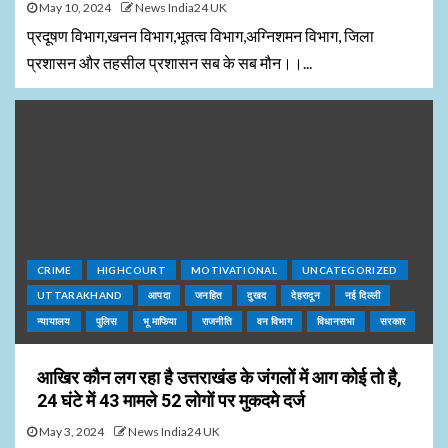
May 10, 2024
News India24 UK
प्रदूषण विभाग,खनन विभाग,भूतत्व विभाग,अग्निशमन विभाग, जिला
प्रशासन और तहसील प्रशासन सब के सब मौन।।...
CRIME
HIGHCOURT
MOTIVATIONAL
UNCATEGORIZED
UTTARAKHAND
आपदा
जनहित
दुखद
देहरादून
नई दिल्ली
न्यायालय
पुलिस
भू माफिया
राजनीति
वन विभाग
विधानसभा
सरकार
आखिर कौन लग रहा है उत्तराखंड के जंगलों में आग कोई तो है,
24 घंटे में 43 मामले 52 लोगों पर मुकदमे दर्ज
May 3, 2024
News India24 UK