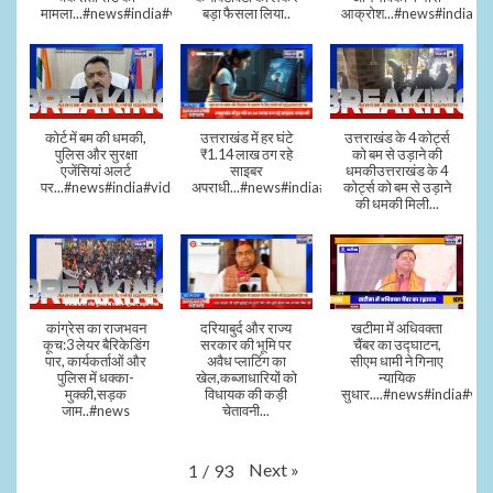
मामला...#news#india#video
बड़ा फैसला लिया..
आक्रोश...#news#india
कोर्ट में बम की धमकी,
उत्तराखंड में हर घंटे
उत्तराखंड के 4 कोर्ट्स
पुलिस और सुरक्षा
₹1.14 लाख ठग रहे
को बम से उड़ाने की
एजेंसियां अलर्ट
साइबर
धमकीउत्तराखंड के 4
पर...#news#india#video#viral
अपराधी...#news#india#video#viral
कोर्ट्स को बम से उड़ाने
की धमकी मिली...
कांग्रेस का राजभवन
दरियाबुर्द और राज्य
खटीमा में अधिवक्ता
कूच:3 लेयर बैरिकेडिंग
सरकार की भूमि पर
चैंबर का उद्घाटन,
पार, कार्यकर्ताओं और
अवैध प्लाटिंग का
सीएम धामी ने गिनाए
पुलिस में धक्का-
खेल,कब्जाधारियों को
न्यायिक
मुक्की,सड़क
विधायक की कड़ी
सुधार....#news#india#vid
जाम..#news
चेतावनी...
Next
»
1
/
93