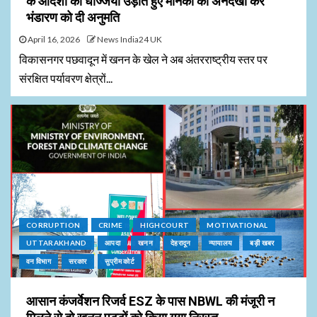
के आदेशों की धज्जियां उड़ाते हुए मानकों की अनदेखी कर
भंडारण को दी अनुमति
April 16, 2026
News India24 UK
विकासनगर पछवादून में खनन के खेल ने अब अंतरराष्ट्रीय स्तर पर
संरक्षित पर्यावरण क्षेत्रों...
CORRUPTION
CRIME
HIGHCOURT
MOTIVATIONAL
UTTARAKHAND
आपदा
खनन
देहरादून
न्यायालय
बड़ी खबर
वन विभाग
सरकार
सुप्रीम कोर्ट
आसान कंजर्वेशन रिजर्व ESZ के पास NBWL की मंजूरी न