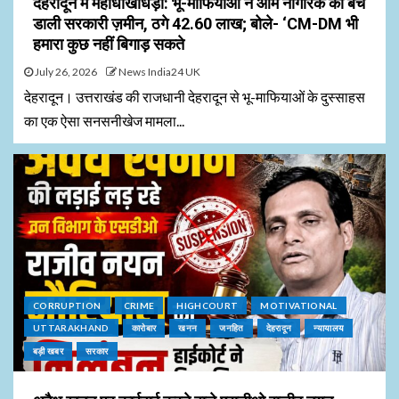
देहरादून में महाधोखाधड़ी: भू-माफियाओं ने आम नागरिक को बेच
डाली सरकारी ज़मीन, ठगे ₹42.60 लाख; बोले- ‘CM-DM भी
हमारा कुछ नहीं बिगाड़ सकते
July 26, 2026
News India24 UK
देहरादून। उत्तराखंड की राजधानी देहरादून से भू-माफियाओं के दुस्साहस
का एक ऐसा सनसनीखेज मामला...
CORRUPTION
CRIME
HIGHCOURT
MOTIVATIONAL
UTTARAKHAND
कारोबार
खनन
जनहित
देहरादून
न्यायालय
बड़ी खबर
सरकार