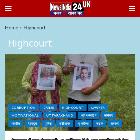
Home
Highcourt
Highcourt
CORRUPTION
CRIME
HIGHCOURT
LAWYER
MOTIVATIONAL
UTTARAKHAND
आवैध प्लाटिंग
कारोबार
जनहित
देहरादून
पुलिस
बड़ी खबर
भू माफिया
सडक
सरकार