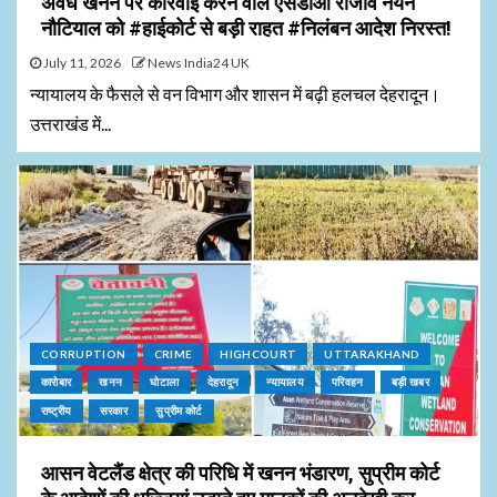
अवैध खनन पर कार्रवाई करने वाले एसडीओ राजीव नयन
नौटियाल को #हाईकोर्ट से बड़ी राहत #निलंबन आदेश निरस्त!
July 11, 2026
News India24 UK
न्यायालय के फैसले से वन विभाग और शासन में बढ़ी हलचल देहरादून।
उत्तराखंड में...
CORRUPTION
CRIME
HIGHCOURT
UTTARAKHAND
कारोबार
खनन
घोटाला
देहरादून
न्यायालय
परिवहन
बड़ी खबर
राष्ट्रीय
सरकार
सुप्रीम कोर्ट
आसन वेटलैंड क्षेत्र की परिधि में खनन भंडारण, सुप्रीम कोर्ट