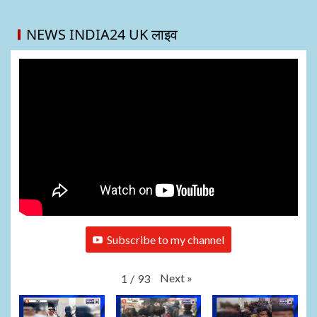
NEWS INDIA24 UK लाइव
Subscribe to my channel
Next
»
1
/
93