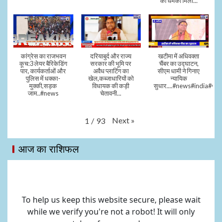
की धमकी मिली...
कांग्रेस का राजभवन
दरियाबुर्द और राज्य
खटीमा में अधिवक्ता
कूच:3 लेयर बैरिकेडिंग
सरकार की भूमि पर
चैंबर का उद्घाटन,
पार, कार्यकर्ताओं और
अवैध प्लाटिंग का
सीएम धामी ने गिनाए
पुलिस में धक्का-
खेल,कब्जाधारियों को
न्यायिक
मुक्की,सड़क
विधायक की कड़ी
सुधार....#news#india#vid
जाम..#news
चेतावनी...
Next
»
1
/
93
आज का राशिफल