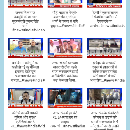
जनजाति समाज
पौड़ी गढ़वाल में प्री-
टिहरी में एक चाचा पर
देवभूमि की आत्मा:
बजट संवाद: सीएम
14 वर्षीय नाबालिग से
मुख्यमंत्री पुष्कर सिंह
धामी ने जनता से मांगे
रेप करने का
धामी
सुझाव....#news#india#video#viral
आरोप...#news#india#vid
..#news#india#video#viral
वन विभाग की भूमि पर
उत्तराखंड में चारधाम
हरिद्वार के सरकारी
खड़ी हो गई बहु मंजिला
यात्रा से ठीक पहले
स्कूल में छात्राओं से
इमारत, देहरादून
राज्य सरकार ने हवाई
साफ कराए टॉयलेट
चकराता रोड का
कनेक्टिविटी को लेकर
अभिभावकों में भारी
मामला...#news#india#video
बड़ा फैसला लिया..
आक्रोश...#news#india
कोर्ट में बम की धमकी,
उत्तराखंड में हर घंटे
उत्तराखंड के 4 कोर्ट्स
पुलिस और सुरक्षा
₹1.14 लाख ठग रहे
को बम से उड़ाने की
एजेंसियां अलर्ट
साइबर
धमकीउत्तराखंड के 4
पर...#news#india#video#viral
अपराधी...#news#india#video#viral
कोर्ट्स को बम से उड़ाने