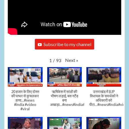
Subscribe to my channel
Next
»
1
/
93
20 हजार के लिए दोस्त
ऋषिकेश में सांडों की
उत्तराखंड में BJP
की पत्थर से कुचलकर
भीषण लड़ाई, बस स्टैंड
विधायक के समर्थकों ने
हत्या...#news
बना
अधिकारी को
#india #video
अखाड़ा...#news#india#video#viral
पीटा...#news#india#video
#viral