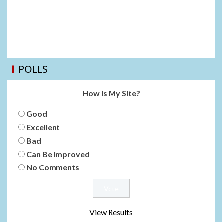
POLLS
How Is My Site?
Good
Excellent
Bad
Can Be Improved
No Comments
View Results