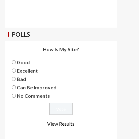
POLLS
How Is My Site?
Good
Excellent
Bad
Can Be Improved
No Comments
View Results