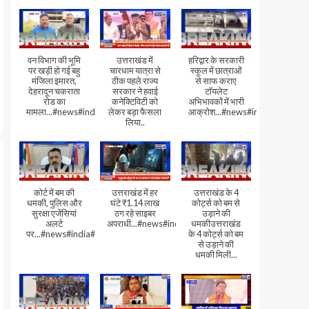
वन विभाग की भूमि
उत्तराखंड में
हरिद्वार के सरकारी
पर खड़ी हो गई बहु
चारधाम यात्रा से
स्कूल में छात्राओं
मंजिला इमारत,
ठीक पहले राज्य
से साफ कराए
देहरादून चकराता
सरकार ने हवाई
टॉयलेट
रोड का
कनेक्टिविटी को
अभिभावकों में भारी
मामला...#news#india#video
लेकर बड़ा फैसला
आक्रोश...#news#india
लिया..
कोर्ट में बम की
उत्तराखंड में हर
उत्तराखंड के 4
धमकी, पुलिस और
घंटे ₹1.14 लाख
कोर्ट्स को बम से
सुरक्षा एजेंसियां
ठग रहे साइबर
उड़ाने की
अलर्ट
अपराधी...#news#india#video#viral
धमकीउत्तराखंड
पर...#news#india#video#viral
के 4 कोर्ट्स को बम
से उड़ाने की
धमकी मिली...