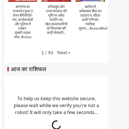
कांग्रेस का
दरियाबुर्द और
खटीमा में
राजभवन कूच:3
राज्य सरकार की
अधिवक्ता चैंबर का
लेयर बैरिकेडिंग
भूमि पर अवैध
उद्घाटन, सीएम
पार, कार्यकर्ताओं
प्लाटिंग का
धामी ने गिनाए
और पुलिस में
खेल,कब्जाधारियों
न्यायिक
धक्का-
को विधायक की
सुधार....#news#india#video
मुक्की,सड़क
कड़ी चेतावनी...
जाम..#news
Next
»
1
/
93
आज का राशिफल