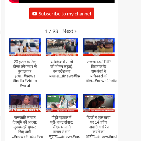
Subscribe to my channel
Next
»
1
/
93
20 हजार के लिए
ऋषिकेश में सांडों
उत्तराखंड में BJP
दोस्त की पत्थर से
की भीषण लड़ाई,
विधायक के
कुचलकर
बस स्टैंड बना
समर्थकों ने
हत्या...#news
अखाड़ा...#news#india#video#viral
अधिकारी को
#india #video
पीटा...#news#india#video#viral
#viral
जनजाति समाज
पौड़ी गढ़वाल में
टिहरी में एक चाचा
देवभूमि की आत्मा:
प्री-बजट संवाद:
पर 14 वर्षीय
मुख्यमंत्री पुष्कर
सीएम धामी ने
नाबालिग से रेप
सिंह धामी
जनता से मांगे
करने का
..#news#india#video#viral
सुझाव....#news#india#video#viral
आरोप...#news#india#video