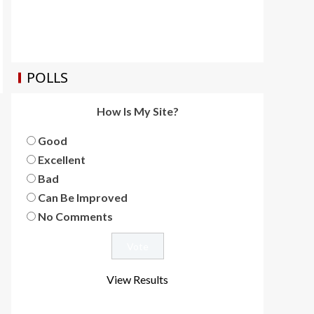
POLLS
How Is My Site?
Good
Excellent
Bad
Can Be Improved
No Comments
View Results