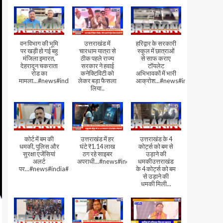
वन विभाग की भूमि
उत्तराखंड में
हरिद्वार के सरकारी
पर खड़ी हो गई बहु
चारधाम यात्रा से
स्कूल में छात्राओं
मंजिला इमारत,
ठीक पहले राज्य
से साफ कराए
देहरादून चकराता
सरकार ने हवाई
टॉयलेट
रोड का
कनेक्टिविटी को
अभिभावकों में भारी
मामला...#news#india#video
लेकर बड़ा फैसला
आक्रोश...#news#india
लिया..
कोर्ट में बम की
उत्तराखंड में हर
उत्तराखंड के 4
धमकी, पुलिस और
घंटे ₹1.14 लाख
कोर्ट्स को बम से
सुरक्षा एजेंसियां
ठग रहे साइबर
उड़ाने की
अलर्ट
अपराधी...#news#india#video#viral
धमकीउत्तराखंड
पर...#news#india#video#viral
के 4 कोर्ट्स को बम
से उड़ाने की
धमकी मिली...