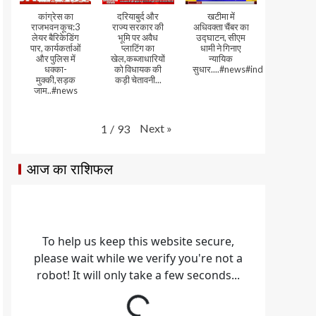
कांग्रेस का
दरियाबुर्द और
खटीमा में
राजभवन कूच:3
राज्य सरकार की
अधिवक्ता चैंबर का
लेयर बैरिकेडिंग
भूमि पर अवैध
उद्घाटन, सीएम
पार, कार्यकर्ताओं
प्लाटिंग का
धामी ने गिनाए
और पुलिस में
खेल,कब्जाधारियों
न्यायिक
धक्का-
को विधायक की
सुधार....#news#india#video
मुक्की,सड़क
कड़ी चेतावनी...
जाम..#news
Next
»
1
/
93
आज का राशिफल