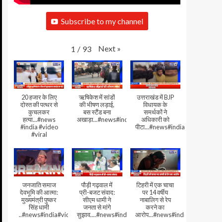
Subscribe to my channel
Next
»
1
/
93
20 हजार के लिए
ऋषिकेश में सांडों
उत्तराखंड में BJP
दोस्त की पत्थर से
की भीषण लड़ाई,
विधायक के
कुचलकर
बस स्टैंड बना
समर्थकों ने
हत्या...#news
अखाड़ा...#news#india#video#viral
अधिकारी को
#india #video
पीटा...#news#india#video#viral
#viral
जनजाति समाज
पौड़ी गढ़वाल में
टिहरी में एक चाचा
देवभूमि की आत्मा:
प्री-बजट संवाद:
पर 14 वर्षीय
मुख्यमंत्री पुष्कर
सीएम धामी ने
नाबालिग से रेप
सिंह धामी
जनता से मांगे
करने का
..#news#india#video#viral
सुझाव....#news#india#video#viral
आरोप...#news#india#video