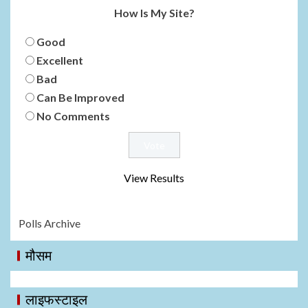
How Is My Site?
Good
Excellent
Bad
Can Be Improved
No Comments
View Results
Polls Archive
मौसम
लाइफस्टाइल