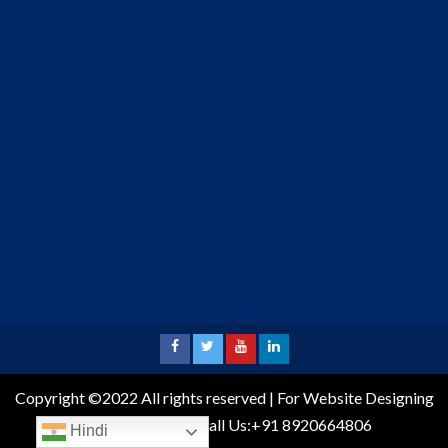
Copyright ©2022 All rights reserved | For Website Designing
and Development call Us:+91 8920664806
Hindi