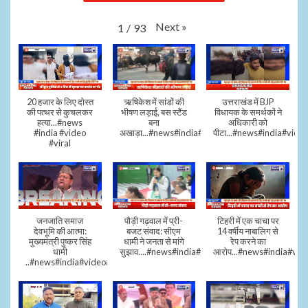
Next
»
1
/
93
20 हजार के लिए दोस्त
ऋषिकेश में सांडों की
उत्तराखंड में BJP
की पत्थर से कुचलकर
भीषण लड़ाई, बस स्टैंड
विधायक के समर्थकों ने
हत्या...#news
बना
अधिकारी को
#india #video
अखाड़ा...#news#india#video#viral
पीटा...#news#india#video
#viral
जनजाति समाज
पौड़ी गढ़वाल में प्री-
टिहरी में एक चाचा पर
देवभूमि की आत्मा:
बजट संवाद: सीएम
14 वर्षीय नाबालिग से
मुख्यमंत्री पुष्कर सिंह
धामी ने जनता से मांगे
रेप करने का
धामी
सुझाव....#news#india#video#viral
आरोप...#news#india#vid
..#news#india#video#viral