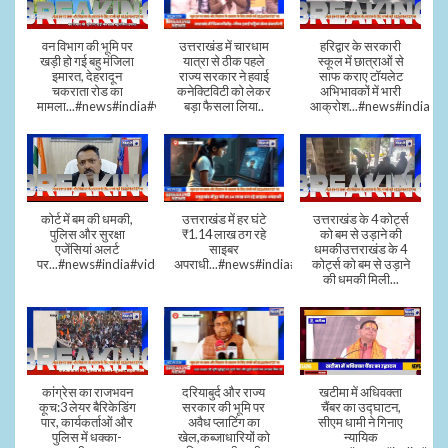
वन विभाग की भूमि पर
उत्तराखंड में चारधाम
हरिद्वार के सरकारी
खड़ी हो गई बहु मंजिला
यात्रा से ठीक पहले
स्कूल में छात्राओं से
इमारत, देहरादून
राज्य सरकार ने हवाई
साफ कराए टॉयलेट
चकराता रोड का
कनेक्टिविटी को लेकर
अभिभावकों में भारी
मामला...#news#india#video
बड़ा फैसला लिया..
आक्रोश...#news#india
कोर्ट में बम की धमकी,
उत्तराखंड में हर घंटे
उत्तराखंड के 4 कोर्ट्स
पुलिस और सुरक्षा
₹1.14 लाख ठग रहे
को बम से उड़ाने की
एजेंसियां अलर्ट
साइबर
धमकीउत्तराखंड के 4
पर...#news#india#video#viral
अपराधी...#news#india#video#viral
कोर्ट्स को बम से उड़ाने
की धमकी मिली...
कांग्रेस का राजभवन
दरियाबुर्द और राज्य
खटीमा में अधिवक्ता
कूच:3 लेयर बैरिकेडिंग
सरकार की भूमि पर
चैंबर का उद्घाटन,
पार, कार्यकर्ताओं और
अवैध प्लाटिंग का
सीएम धामी ने गिनाए
पुलिस में धक्का-
खेल,कब्जाधारियों को
न्यायिक