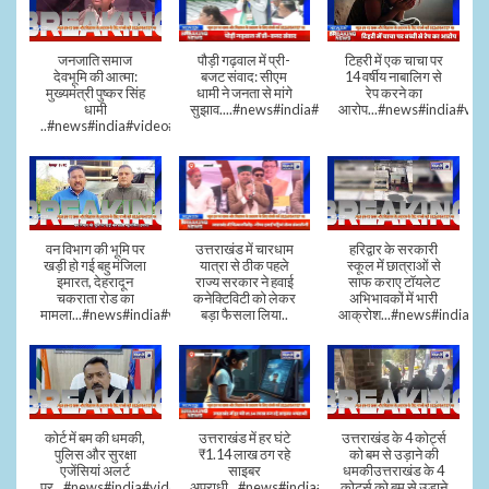
जनजाति समाज
पौड़ी गढ़वाल में प्री-
टिहरी में एक चाचा पर
देवभूमि की आत्मा:
बजट संवाद: सीएम
14 वर्षीय नाबालिग से
मुख्यमंत्री पुष्कर सिंह
धामी ने जनता से मांगे
रेप करने का
धामी
सुझाव....#news#india#video#viral
आरोप...#news#india#vid
..#news#india#video#viral
वन विभाग की भूमि पर
उत्तराखंड में चारधाम
हरिद्वार के सरकारी
खड़ी हो गई बहु मंजिला
यात्रा से ठीक पहले
स्कूल में छात्राओं से
इमारत, देहरादून
राज्य सरकार ने हवाई
साफ कराए टॉयलेट
चकराता रोड का
कनेक्टिविटी को लेकर
अभिभावकों में भारी
मामला...#news#india#video
बड़ा फैसला लिया..
आक्रोश...#news#india
कोर्ट में बम की धमकी,
उत्तराखंड में हर घंटे
उत्तराखंड के 4 कोर्ट्स
पुलिस और सुरक्षा
₹1.14 लाख ठग रहे
को बम से उड़ाने की
एजेंसियां अलर्ट
साइबर
धमकीउत्तराखंड के 4
पर...#news#india#video#viral
अपराधी...#news#india#video#viral
कोर्ट्स को बम से उड़ाने