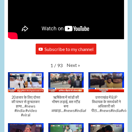
Subscribe to my channel
Next
»
1
/
93
20 हजार के लिए दोस्त
ऋषिकेश में सांडों की
उत्तराखंड में BJP
की पत्थर से कुचलकर
भीषण लड़ाई, बस स्टैंड
विधायक के समर्थकों ने
हत्या...#news
बना
अधिकारी को
#india #video
अखाड़ा...#news#india#video#viral
पीटा...#news#india#video
#viral