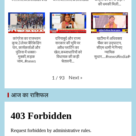
की धमकी मिली...
कांग्रेस का राजभवन
दरियाबुर्द और राज्य
खटीमा में अधिवक्ता
कूच:3 लेयर बैरिकेडिंग
सरकार की भूमि पर
चैंबर का उद्घाटन,
पार, कार्यकर्ताओं और
अवैध प्लाटिंग का
सीएम धामी ने गिनाए
पुलिस में धक्का-
खेल,कब्जाधारियों को
न्यायिक
मुक्की,सड़क
विधायक की कड़ी
सुधार....#news#india#vid
जाम..#news
चेतावनी...
Next
»
1
/
93
आज का राशिफल