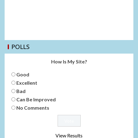
POLLS
How Is My Site?
Good
Excellent
Bad
Can Be Improved
No Comments
View Results