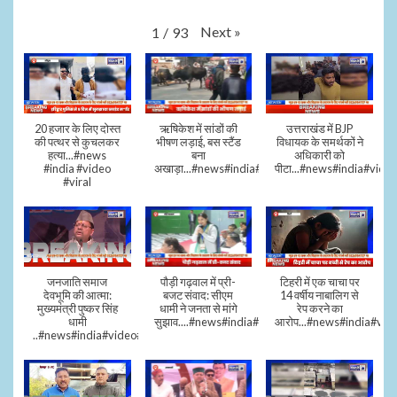
Next
»
1
/
93
20 हजार के लिए दोस्त
ऋषिकेश में सांडों की
उत्तराखंड में BJP
की पत्थर से कुचलकर
भीषण लड़ाई, बस स्टैंड
विधायक के समर्थकों ने
हत्या...#news
बना
अधिकारी को
#india #video
अखाड़ा...#news#india#video#viral
पीटा...#news#india#video
#viral
जनजाति समाज
पौड़ी गढ़वाल में प्री-
टिहरी में एक चाचा पर
देवभूमि की आत्मा:
बजट संवाद: सीएम
14 वर्षीय नाबालिग से
मुख्यमंत्री पुष्कर सिंह
धामी ने जनता से मांगे
रेप करने का
धामी
सुझाव....#news#india#video#viral
आरोप...#news#india#vid
..#news#india#video#viral