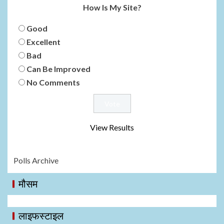
How Is My Site?
Good
Excellent
Bad
Can Be Improved
No Comments
View Results
Polls Archive
मौसम
लाइफस्टाइल