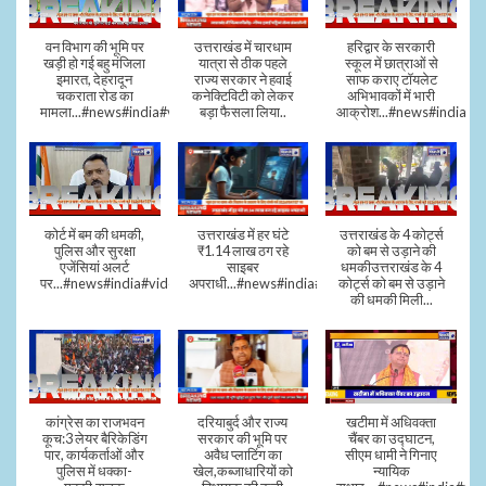
वन विभाग की भूमि पर
उत्तराखंड में चारधाम
हरिद्वार के सरकारी
खड़ी हो गई बहु मंजिला
यात्रा से ठीक पहले
स्कूल में छात्राओं से
इमारत, देहरादून
राज्य सरकार ने हवाई
साफ कराए टॉयलेट
चकराता रोड का
कनेक्टिविटी को लेकर
अभिभावकों में भारी
मामला...#news#india#video
बड़ा फैसला लिया..
आक्रोश...#news#india
कोर्ट में बम की धमकी,
उत्तराखंड में हर घंटे
उत्तराखंड के 4 कोर्ट्स
पुलिस और सुरक्षा
₹1.14 लाख ठग रहे
को बम से उड़ाने की
एजेंसियां अलर्ट
साइबर
धमकीउत्तराखंड के 4
पर...#news#india#video#viral
अपराधी...#news#india#video#viral
कोर्ट्स को बम से उड़ाने
की धमकी मिली...
कांग्रेस का राजभवन
दरियाबुर्द और राज्य
खटीमा में अधिवक्ता
कूच:3 लेयर बैरिकेडिंग
सरकार की भूमि पर
चैंबर का उद्घाटन,
पार, कार्यकर्ताओं और
अवैध प्लाटिंग का
सीएम धामी ने गिनाए
पुलिस में धक्का-
खेल,कब्जाधारियों को
न्यायिक