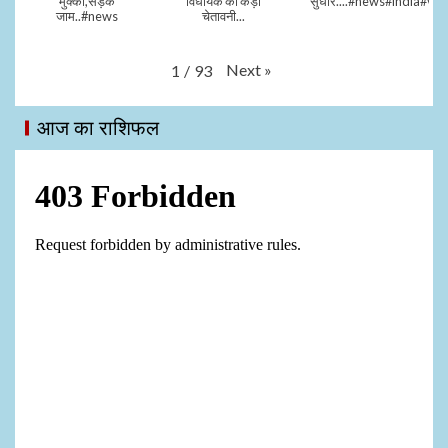
मुक्की,सड़क
विधायक की कड़ी
सुधार....#news#india#vid
जाम..#news
चेतावनी...
Next
»
1
/
93
आज का राशिफल