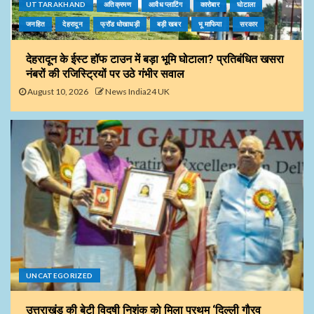
UTTARAKHAND
अतिक्रमण
आवैध प्लाटिंग
कारोबार
घोटाला
जनहित
देहरादून
फ्रॉड धोखाधड़ी
बड़ी खबर
भू माफिया
सरकार
देहरादून के ईस्ट हॉफ टाउन में बड़ा भूमि घोटाला? प्रतिबंधित खसरा
नंबरों की रजिस्ट्रियों पर उठे गंभीर सवाल
August 10, 2026
News India24 UK
UNCATEGORIZED
उत्तराखंड की बेटी विदुषी निशंक को मिला प्रथम ‘दिल्ली गौरव