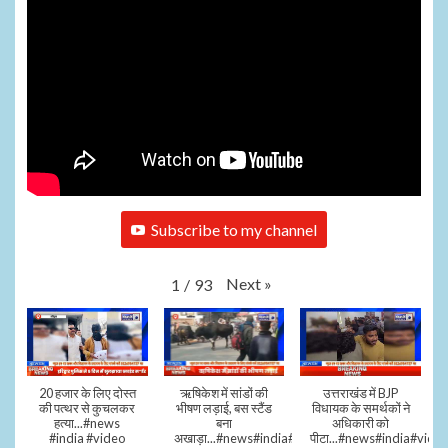
Subscribe to my channel
Next
»
1
/
93
20 हजार के लिए दोस्त
ऋषिकेश में सांडों की
उत्तराखंड में BJP
की पत्थर से कुचलकर
भीषण लड़ाई, बस स्टैंड
विधायक के समर्थकों ने
हत्या...#news
बना
अधिकारी को
#india #video
अखाड़ा...#news#india#video#viral
पीटा...#news#india#video