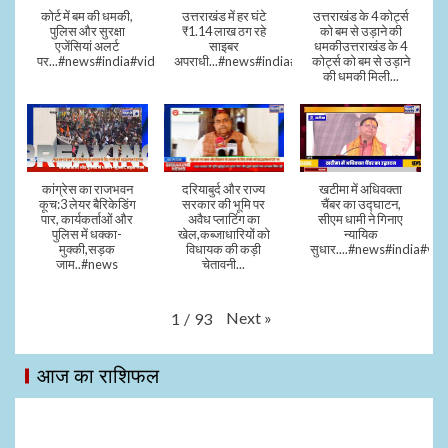
कोर्ट में बम की धमकी,
उत्तराखंड में हर घंटे
उत्तराखंड के 4 कोर्ट्स
पुलिस और सुरक्षा
₹1.14 लाख ठग रहे
को बम से उड़ाने की
एजेंसियां अलर्ट
साइबर
धमकीउत्तराखंड के 4
पर...#news#india#video#viral
अपराधी...#news#india#video#viral
कोर्ट्स को बम से उड़ाने
की धमकी मिली...
कांग्रेस का राजभवन
दरियाबुर्द और राज्य
खटीमा में अधिवक्ता
कूच:3 लेयर बैरिकेडिंग
सरकार की भूमि पर
चैंबर का उद्घाटन,
पार, कार्यकर्ताओं और
अवैध प्लाटिंग का
सीएम धामी ने गिनाए
पुलिस में धक्का-
खेल,कब्जाधारियों को
न्यायिक
मुक्की,सड़क
विधायक की कड़ी
सुधार....#news#india#vid
जाम..#news
चेतावनी...
Next
»
1
/
93
आज का राशिफल