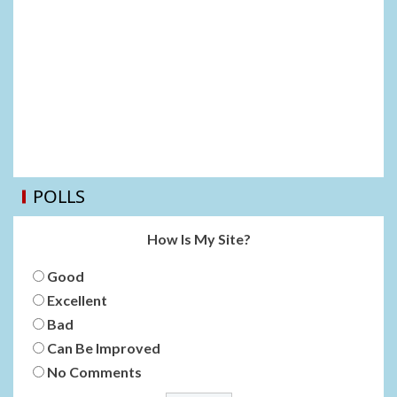
POLLS
How Is My Site?
Good
Excellent
Bad
Can Be Improved
No Comments