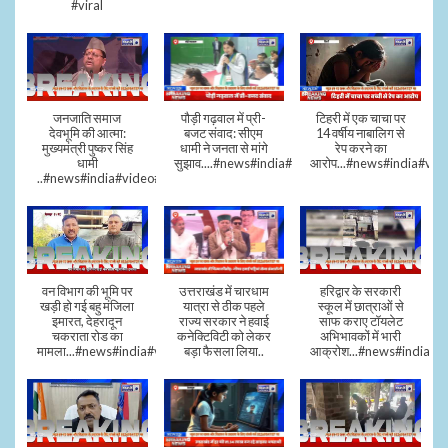
#viral
जनजाति समाज
पौड़ी गढ़वाल में प्री-
टिहरी में एक चाचा पर
देवभूमि की आत्मा:
बजट संवाद: सीएम
14 वर्षीय नाबालिग से
मुख्यमंत्री पुष्कर सिंह
धामी ने जनता से मांगे
रेप करने का
धामी
सुझाव....#news#india#video#viral
आरोप...#news#india#vid
..#news#india#video#viral
वन विभाग की भूमि पर
उत्तराखंड में चारधाम
हरिद्वार के सरकारी
खड़ी हो गई बहु मंजिला
यात्रा से ठीक पहले
स्कूल में छात्राओं से
इमारत, देहरादून
राज्य सरकार ने हवाई
साफ कराए टॉयलेट
चकराता रोड का
कनेक्टिविटी को लेकर
अभिभावकों में भारी
मामला...#news#india#video
बड़ा फैसला लिया..
आक्रोश...#news#india