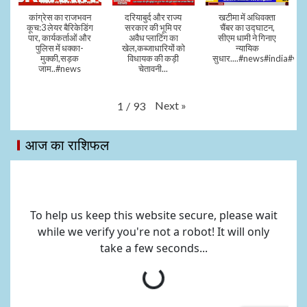
कांग्रेस का राजभवन
दरियाबुर्द और राज्य
खटीमा में अधिवक्ता
कूच:3 लेयर बैरिकेडिंग
सरकार की भूमि पर
चैंबर का उद्घाटन,
पार, कार्यकर्ताओं और
अवैध प्लाटिंग का
सीएम धामी ने गिनाए
पुलिस में धक्का-
खेल,कब्जाधारियों को
न्यायिक
मुक्की,सड़क
विधायक की कड़ी
सुधार....#news#india#vid
जाम..#news
चेतावनी...
Next
»
1
/
93
आज का राशिफल