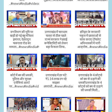
..#news#india#video#viral
वन विभाग की भूमि पर
उत्तराखंड में चारधाम
हरिद्वार के सरकारी
खड़ी हो गई बहु मंजिला
यात्रा से ठीक पहले
स्कूल में छात्राओं से
इमारत, देहरादून
राज्य सरकार ने हवाई
साफ कराए टॉयलेट
चकराता रोड का
कनेक्टिविटी को लेकर
अभिभावकों में भारी
मामला...#news#india#video
बड़ा फैसला लिया..
आक्रोश...#news#india
कोर्ट में बम की धमकी,
उत्तराखंड में हर घंटे
उत्तराखंड के 4 कोर्ट्स
पुलिस और सुरक्षा
₹1.14 लाख ठग रहे
को बम से उड़ाने की
एजेंसियां अलर्ट
साइबर
धमकीउत्तराखंड के 4
पर...#news#india#video#viral
अपराधी...#news#india#video#viral
कोर्ट्स को बम से उड़ाने
की धमकी मिली...