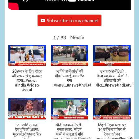
Subscribe to my channel
Next
»
1
/
93
20 हजार के लिए दोस्त
ऋषिकेश में सांडों की
उत्तराखंड में BJP
की पत्थर से कुचलकर
भीषण लड़ाई, बस स्टैंड
विधायक के समर्थकों ने
हत्या...#news
बना
अधिकारी को
#india #video
अखाड़ा...#news#india#video#viral
पीटा...#news#india#video
#viral
जनजाति समाज
पौड़ी गढ़वाल में प्री-
टिहरी में एक चाचा पर
देवभूमि की आत्मा:
बजट संवाद: सीएम
14 वर्षीय नाबालिग से
मुख्यमंत्री पुष्कर सिंह
धामी ने जनता से मांगे
रेप करने का
धामी
सुझाव....#news#india#video#viral
आरोप...#news#india#vid