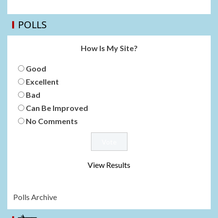
POLLS
How Is My Site?
Good
Excellent
Bad
Can Be Improved
No Comments
View Results
Polls Archive